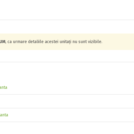
IUM
, ca urmare detaliile acestei unitați nu sunt vizibile.
anta
tanta