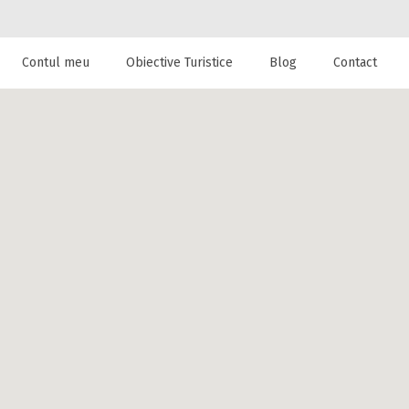
Contul meu
Obiective Turistice
Blog
Contact
 de cazare la