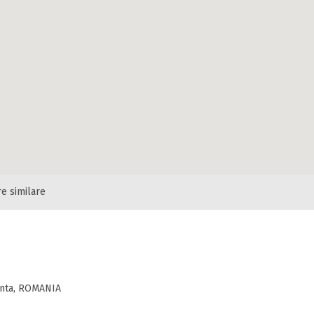
re similare
anta, ROMANIA