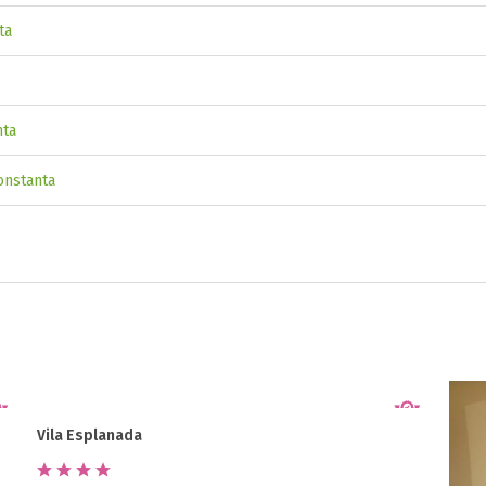
ta
nta
onstanta
Vila Esplanada