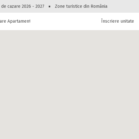
Peste 10549 oferte de cazare!
 de cazare 2026 - 2027
Zone turistice din România
are Apartament Raisa
Înscriere unitate
luri, pensiuni, vile, apartamente sau alte unitați
cel mai bun preț.
Ai uitat parola?