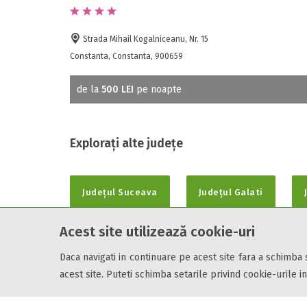
Strada Mihail Kogalniceanu, Nr. 15
Constanta, Constanta, 900659
de la
500 LEI
pe noapte
Explorați alte județe
Județul Suceava
Județul Galati
Acest site utilizează cookie-uri
Daca navigati in continuare pe acest site fara a schimba
Cazare7 vă pune la dispozitie informatii despre unitati de cazare 
acest site. Puteti schimba setarile privind cookie-urile in
Utilizand acest serviciu inseamna ca sunteti de acord cu
Termen