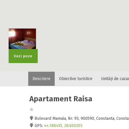
Vezi poze
Descriere
Obiective turistice
Unități de caza
Apartament Raisa
Bulevard Mamaia, Nr. 93, 900590, Constanta, Const
GPS:
44.188455, 28.650203