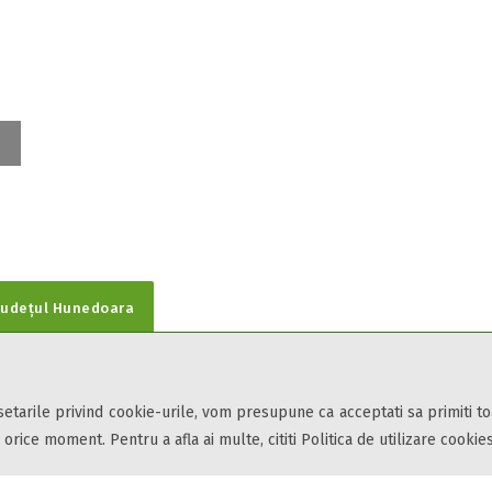
Județul Hunedoara
 setarile privind cookie-urile, vom presupune ca acceptati sa primiti t
din toate zonele turistice, oferte speciale, rezervari online.
 orice moment. Pentru a afla ai multe, cititi Politica de utilizare cookies
ii și condițiile
de utilizare.