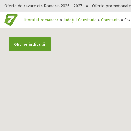
Oferte de cazare din România 2026 - 2027
Oferte promoționale
Litoralul romanesc
»
Județul Constanta
»
Constanta
»
Caz
Gasești hote
Obtine indicatii