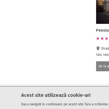
Pensiu
Strada
Iasi, Ias
de la
2
Acest site utilizează cookie-uri
Cazare7 vă pune la dispozitie informatii despre unitati de cazare 
Utilizand acest serviciu inseamna ca sunteti de acord cu
Termen
Daca navigati in continuare pe acest site fara a schimba