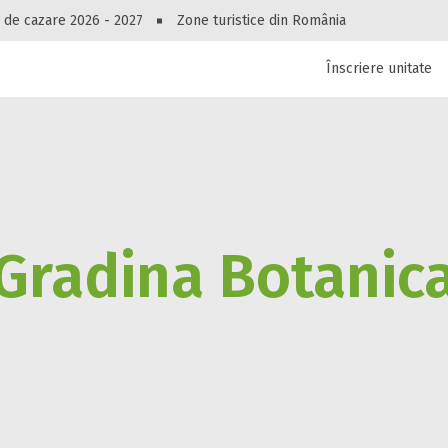
Peste 10545 oferte de cazare!
 de cazare 2026 - 2027
Zone turistice din România
Înscriere unitate
luri, pensiuni, vile, apartamente sau alte unitați
cel mai bun preț.
Ai uitat parola?
Gradina Botanic