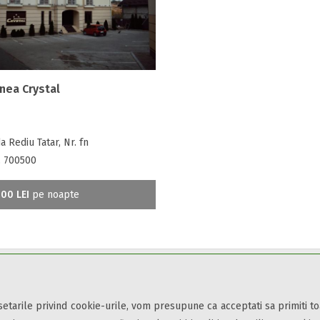
nea Crystal
 Rediu Tatar, Nr. fn
i, 700500
00 LEI
pe noapte
din toate zonele turistice, oferte speciale, rezervari online.
ii și condițiile
de utilizare.
 setarile privind cookie-urile, vom presupune ca acceptati sa primiti t