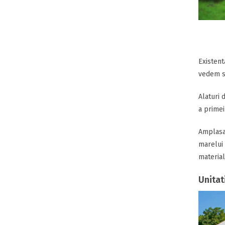
Existent
vedem si
Alaturi 
a primei
Amplasat
marelui 
material 
Unitat