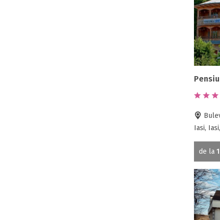
Pensiu
Bulev
Iasi, Ias
de la
1