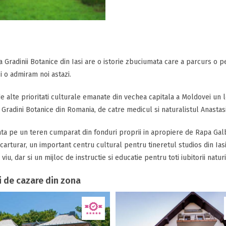
a Gradinii Botanice din Iasi are o istorie zbuciumata care a parcurs o
 o admiram noi astazi.
de alte prioritati culturale emanate din vechea capitala a Moldovei un loc
 Gradini Botanice din Romania, de catre medicul si naturalistul Anastasi
a pe un teren cumparat din fonduri proprii in apropiere de Rapa Galb
carturar, un important centru cultural pentru tineretul studios din Iasi
viu, dar si un mijloc de instructie si educatie pentru toti iubitorii naturii
i de cazare din zona