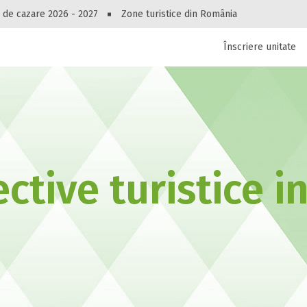
Peste 10549 oferte de cazare!
 de cazare 2026 - 2027
Zone turistice din România
Înscriere unitate
luri, pensiuni, vile, apartamente sau alte unitați
cel mai bun preț.
Ai uitat parola?
ctive turistice in