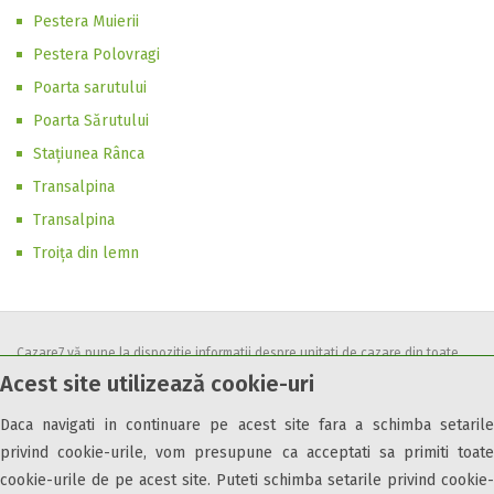
Pestera Muierii
Pestera Polovragi
Poarta sarutului
Poarta Sărutului
Staţiunea Rânca
Transalpina
Transalpina
Troiţa din lemn
Cazare7 vă pune la dispozitie informatii despre unitati de cazare din toate
Acest site utilizează cookie-uri
zonele turistice, oferte speciale, rezervari online.
Utilizand acest serviciu inseamna ca sunteti de acord cu
Termenii și
Daca navigati in continuare pe acest site fara a schimba setarile
condițiile
de utilizare.
privind cookie-urile, vom presupune ca acceptati sa primiti toate
cookie-urile de pe acest site. Puteti schimba setarile privind cookie-