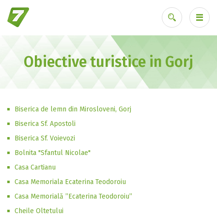
Obiective turistice in Gorj
Ai uitat parola?
Biserica de lemn din Mirosloveni, Gorj
Biserica Sf. Apostoli
Biserica Sf. Voievozi
Bolnita "Sfantul Nicolae"
Casa Cartianu
Casa Memoriala Ecaterina Teodoroiu
Casa Memorială ”Ecaterina Teodoroiu”
Cheile Oltetului