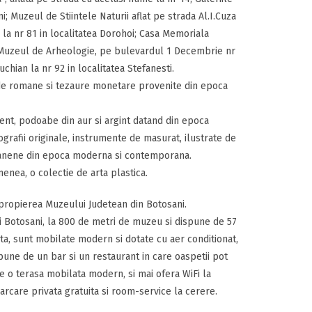
i; Muzeul de Stiintele Naturii aflat pe strada Al.I.Cuza
a nr 81 in localitatea Dorohoi; Casa Memoriala
; Muzeul de Arheologie, pe bulevardul 1 Decembrie nr
chian la nr 92 in localitatea Stefanesti.
de romane si tezaure monetare provenite din epoca
ent, podoabe din aur si argint datand din epoca
rafii originale, instrumente de masurat, ilustrate de
osanene din epoca moderna si contemporana.
enea, o colectie de arta plastica.
 apropierea Muzeului Judetean din Botosani.
ui Botosani, la 800 de metri de muzeu si dispune de 57
ta, sunt mobilate modern si dotate cu aer conditionat,
spune de un bar si un restaurant in care oaspetii pot
e o terasa mobilata modern, si mai ofera WiFi la
parcare privata gratuita si room-service la cerere.