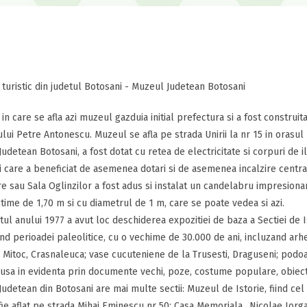
 turistic din judetul Botosani - Muzeul Judetean Botosani
 in care se afla azi muzeul gazduia initial prefectura si a fost constru
ului Petre Antonescu. Muzeul se afla pe strada Unirii la nr 15 in orasul
udetean Botosani, a fost dotat cu retea de electricitate si corpuri de i
 care a beneficiat de asemenea dotari si de asemenea incalzire centrala
e sau Sala Oglinzilor a fost adus si instalat un candelabru impresionant,
ltime de 1,70 m si cu diametrul de 1 m, care se poate vedea si azi.
itul anului 1977 a avut loc deschiderea expozitiei de baza a Sectiei de I
nd perioadei paleolitice, cu o vechime de 30.000 de ani, incluzand arh
, Mitoc, Crasnaleuca; vase cucuteniene de la Trusesti, Draguseni; podoa
pusa in evidenta prin documente vechi, poze, costume populare, obiec
udetean din Botosani are mai multe sectii: Muzeul de Istorie, fiind ce
ie aflat pe strada Mihai Eminescu nr 50; Casa Memoriala „Nicolae Iorga”