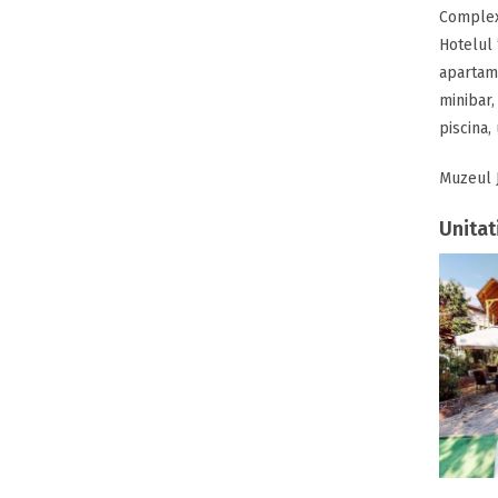
Complexu
Hotelul 
apartame
minibar,
piscina,
Muzeul J
Unitat