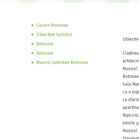
Cazare Romania
Obiective turistice
Obiectiv
Botosani
Botosani
Cladirea
arhitect
Muzeul Judetean Botosani
Muzeul J
Botosani
Sala Mar
cu o ina
La sfars
apartina
Ripiceni
istorie 
Muzeul J
Etnograf