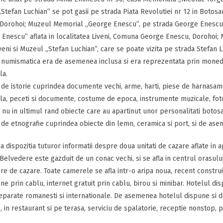
„Stefan Luchian” se pot gasii pe strada Piata Revolutiei nr 12 in Botosan
 Dorohoi; Muzeul Memorial „George Enescu”, pe strada George Enescu l
Enescu” aflata in localitatea Liveni, Comuna George Enescu, Dorohoi
veni si Muzeul „Stefan Luchian”, care se poate vizita pe strada Stefan Lu
a numismatica era de asemenea inclusa si era reprezentata prin mone
la.
 de istorie cuprindea documente vechi, arme, harti, piese de harnasam
a, peceti si documente, costume de epoca, instrumente muzicale, fotog
 nu in ultimul rand obiecte care au apartinut unor personalitati bot
 de etnografie cuprindea obiecte din lemn, ceramica si port, si de asem
 dispozitia tuturor informatii despre doua unitati de cazare aflate in
Belvedere este gazduit de un conac vechi, si se afla in centrul orasul
e de cazare. Toate camerele se afla intr-o aripa noua, recent construi
une prin cablu, internet gratuit prin cablu, birou si minibar. Hotelul di
eparate romanesti si internationale. De asemenea hotelul dispune si d
, in restaurant si pe terasa, serviciu de spalatorie, receptie nonstop, 