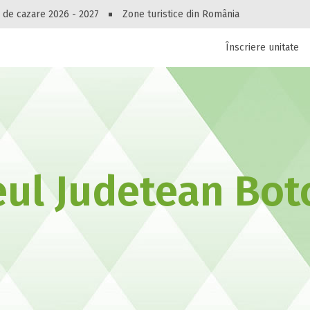
Peste 10548 oferte de cazare!
 de cazare 2026 - 2027
Zone turistice din România
Înscriere unitate
luri, pensiuni, vile, apartamente sau alte unitați
cel mai bun preț.
Ai uitat parola?
ul Judetean Bot