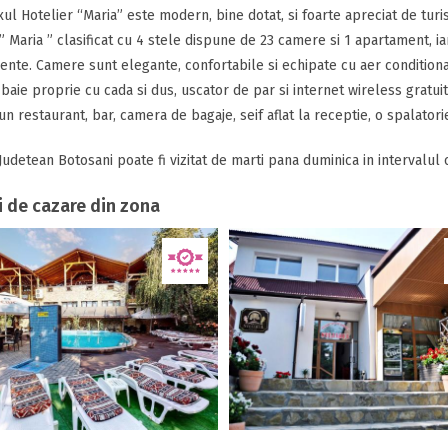
l Hotelier “Maria” este modern, bine dotat, si foarte apreciat de turistii
” Maria ” clasificat cu 4 stele dispune de 23 camere si 1 apartament, i
nte. Camere sunt elegante, confortabile si echipate cu aer conditionat,
 baie proprie cu cada si dus, uscator de par si internet wireless gratui
 un restaurant, bar, camera de bagaje, seif aflat la receptie, o spalatori
udetean Botosani poate fi vizitat de marti pana duminica in intervalul or
i de cazare din zona