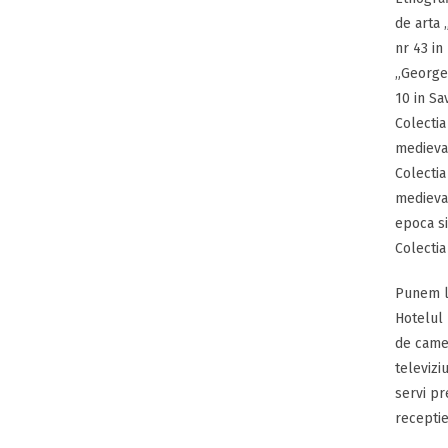
de arta 
nr 43 in
„George 
10 in Sa
Colecti
medieva
Colectia
medieval
epoca si
Colectia
Punem la
Hotelul 
de camer
televizi
servi pr
receptie