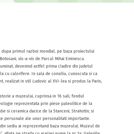
ita dupa primul razboi mondial, pe baza proiectului
 Botosani, vis-a-vis de Parcul Mihai Eminescu.
luminat, devenind astfel prima cladire din judetul
 cu calorifere. In sala de consiliu, cunoscuta si ca
 realizat in stil Ludovic al XVI-lea si produs la Paris,
storie a muzeului, cuprinsa in 16 sali, fondul
eologie reprezentata prin piese paleolitice de la
be si ceramica dacice de la Stanceni, Strahotin; si
te personale ale unor personalitati importante.
l din sediu ai reprezentand baza muzeului; Muzeul de
, aflata pe strada cu acelasi nume la nr 14; Galeriile