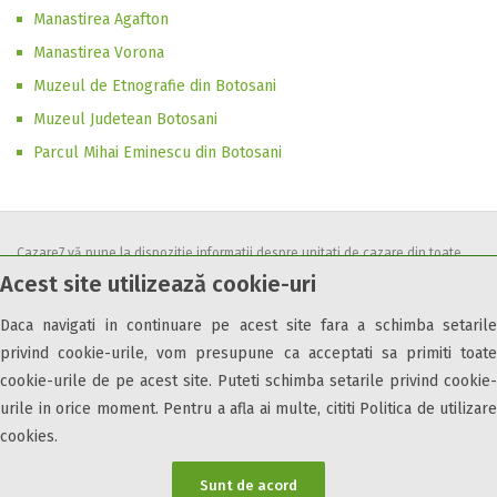
Manastirea Agafton
Manastirea Vorona
Muzeul de Etnografie din Botosani
Muzeul Judetean Botosani
Parcul Mihai Eminescu din Botosani
Cazare7 vă pune la dispozitie informatii despre unitati de cazare din toate
Acest site utilizează cookie-uri
zonele turistice, oferte speciale, rezervari online.
Utilizand acest serviciu inseamna ca sunteti de acord cu
Termenii și
Daca navigati in continuare pe acest site fara a schimba setarile
condițiile
de utilizare.
privind cookie-urile, vom presupune ca acceptati sa primiti toate
cookie-urile de pe acest site. Puteti schimba setarile privind cookie-
urile in orice moment. Pentru a afla ai multe, cititi Politica de utilizare
cookies.
© 2026 Cazare7. Toate drepturile rezervate.
Sunt de acord