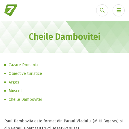
Cheile Dambovitei
Ai uitat parola?
Cazare Romania
Obiective turistice
Arges
Muscel
Cheile Dambovitei
Raul Dambovita este format din Paraul Vladului (M-tii Fagaras) si
din Paraul Boarcasu (M-tii Iezer-Papusa).