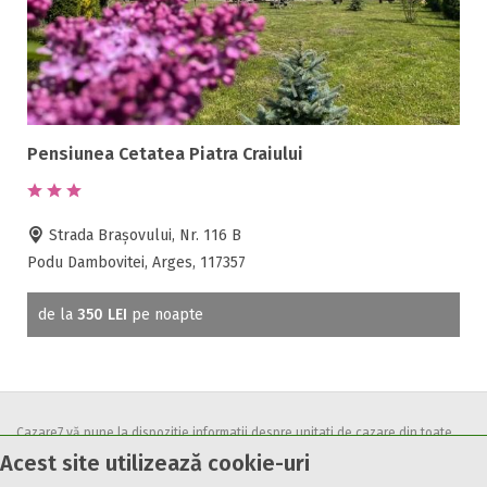
Pensiunea Cetatea Piatra Craiului
Strada Brașovului, Nr. 116 B
Podu Dambovitei, Arges, 117357
de la
350 LEI
pe noapte
Cazare7 vă pune la dispozitie informatii despre unitati de cazare din toate
Acest site utilizează cookie-uri
zonele turistice, oferte speciale, rezervari online.
Utilizand acest serviciu inseamna ca sunteti de acord cu
Termenii și