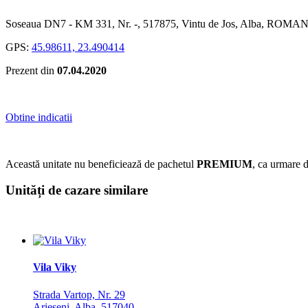
Soseaua DN7 - KM 331, Nr. -, 517875, Vintu de Jos, Alba, ROMA
GPS:
45.98611, 23.490414
Prezent din
07.04.2020
Obtine indicatii
Această unitate nu beneficiează de pachetul
PREMIUM
, ca urmare de
Unități de cazare similare
Vila Viky
Strada Vartop, Nr. 29
Arieseni, Alba, 517040