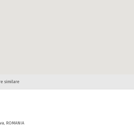
re similare
eava, ROMANIA