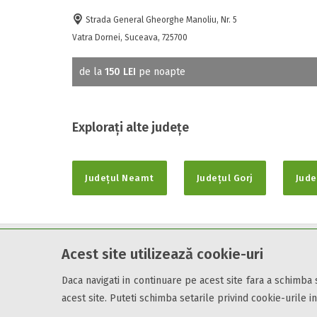
Strada General Gheorghe Manoliu, Nr. 5
Vatra Dornei, Suceava, 725700
de la
150 LEI
pe noapte
Explorați alte județe
Județul Neamt
Județul Gorj
Jude
Acest site utilizează cookie-uri
Cazare7 vă pune la dispozitie informatii despre unitati de cazare 
Utilizand acest serviciu inseamna ca sunteti de acord cu
Termen
Daca navigati in continuare pe acest site fara a schimba
acest site. Puteti schimba setarile privind cookie-urile in
© 2026 Cazare7. Toate drepturile rezervate.