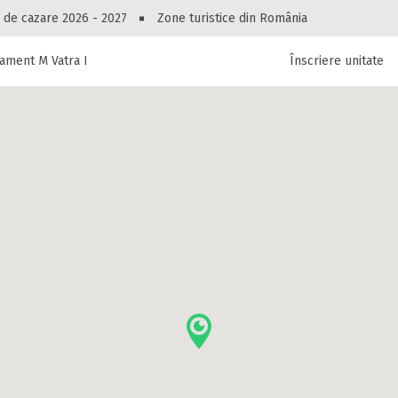
Peste 10545 oferte de cazare!
 de cazare 2026 - 2027
Zone turistice din România
ament M Vatra Dornei
Înscriere unitate
luri, pensiuni, vile, apartamente sau alte unitați
cel mai bun preț.
Ai uitat parola?