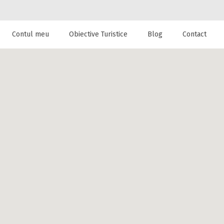
Contul meu
Obiective Turistice
Blog
Contact
 de cazare la