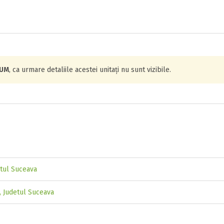
IUM
, ca urmare detaliile acestei unitați nu sunt vizibile.
etul Suceava
i, Judetul Suceava