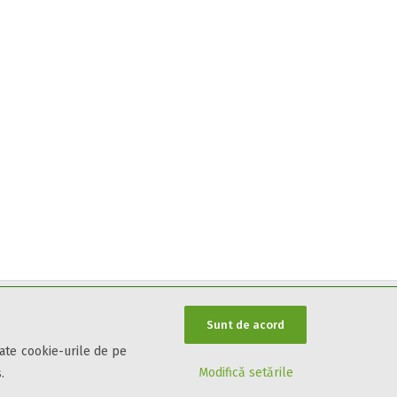
Sunt de acord
oate cookie-urile de pe
Modifică setările
.
Informații utile
Parteneri Cazare7
Harta Cazare7