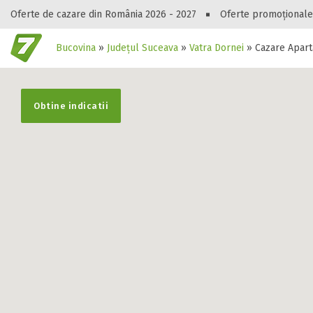
Oferte de cazare din România 2026 - 2027
Oferte promoționale
Bucovina
»
Județul Suceava
»
Vatra Dornei
»
Cazare Apart
Gasești hote
Obtine indicatii