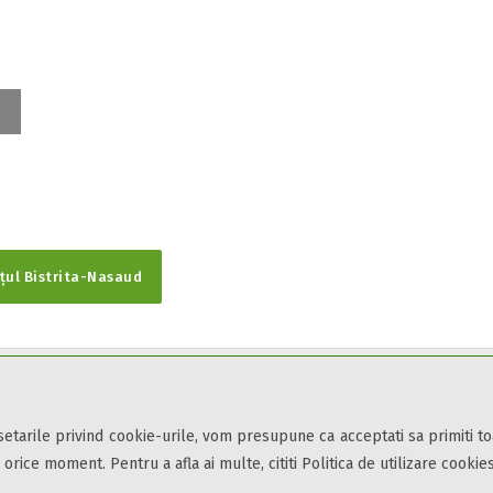
țul Bistrita-Nasaud
din toate zonele turistice, oferte speciale, rezervari online.
ii și condițiile
de utilizare.
 setarile privind cookie-urile, vom presupune ca acceptati sa primiti t
 orice moment. Pentru a afla ai multe, cititi Politica de utilizare cookies
Obiective turistice