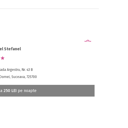
el Stefanel
ada Argestru, Nr. 43 B
Dornei, Suceava, 725700
la
250 LEI
pe noapte