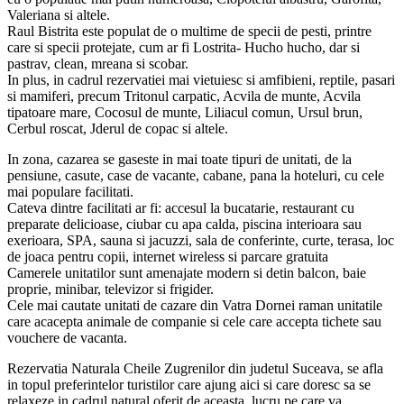
Valeriana si altele.
Raul Bistrita este populat de o multime de specii de pesti, printre
care si specii protejate, cum ar fi Lostrita- Hucho hucho, dar si
pastrav, clean, mreana si scobar.
In plus, in cadrul rezervatiei mai vietuiesc si amfibieni, reptile, pasari
si mamiferi, precum Tritonul carpatic, Acvila de munte, Acvila
tipatoare mare, Cocosul de munte, Liliacul comun, Ursul brun,
Cerbul roscat, Jderul de copac si altele.
In zona, cazarea se gaseste in mai toate tipuri de unitati, de la
pensiune, casute, case de vacante, cabane, pana la hoteluri, cu cele
mai populare facilitati.
Cateva dintre facilitati ar fi: accesul la bucatarie, restaurant cu
preparate delicioase, ciubar cu apa calda, piscina interioara sau
exerioara, SPA, sauna si jacuzzi, sala de conferinte, curte, terasa, loc
de joaca pentru copii, internet wireless si parcare gratuita
Camerele unitatilor sunt amenajate modern si detin balcon, baie
proprie, minibar, televizor si frigider.
Cele mai cautate unitati de cazare din Vatra Dornei raman unitatile
care acacepta animale de companie si cele care accepta tichete sau
vouchere de vacanta.
Rezervatia Naturala Cheile Zugrenilor din judetul Suceava, se afla
in topul preferintelor turistilor care ajung aici si care doresc sa se
relaxeze in cadrul natural oferit de aceasta, lucru pe care va