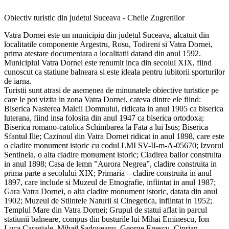
Obiectiv turistic din judetul Suceava - Cheile Zugrenilor
Vatra Dornei este un municipiu din judetul Suceava, alcatuit din
localitatile componente Argestru, Rosu, Todireni si Vatra Dornei,
prima atestare documentara a localitatii datand din anul 1592.
Municipiul Vatra Dornei este renumit inca din secolul XIX, fiind
cunoscut ca statiune balneara si este ideala pentru iubitorii sporturilor
de iarna.
Turistii sunt atrasi de asemenea de minunatele obiective turistice pe
care le pot vizita in zona Vatra Dornei, cateva dintre ele fiind:
Biserica Nasterea Maicii Domnului, ridicata in anul 1905 ca biserica
luterana, fiind insa folosita din anul 1947 ca biserica ortodoxa;
Biserica romano-catolica Schimbarea la Fata a lui Isus; Biserica
Sfantul Ilie; Cazinoul din Vatra Dornei ridicat in anul 1898, care este
o cladire monument istoric cu codul LMI SV-II-m-A-05670; Izvorul
Sentinela, o alta cladire monument istoric; Cladirea bailor construita
in anul 1898; Casa de lemn ”Aurora Negrea”, cladire construita in
prima parte a secolului XIX; Primaria – cladire construita in anul
1897, care include si Muzeul de Etnografie, infiintat in anul 1987;
Gara Vatra Dornei, o alta cladire monument istoric, datata din anul
1902; Muzeul de Stiintele Naturii si Cinegetica, infiintat in 1952;
Templul Mare din Vatra Dornei; Grupul de statui aflat in parcul
statiunii balneare, compus din busturile lui Mihai Eminescu, Ion
Luca Caragiale, Mihail Sadoveanu, George Enescu, Ciprian