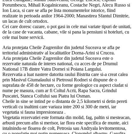
Porumbescu, Mihail Kogalniceanu, Costache Negri, Alecu Russo si
Ion Luca, si care se afla pe lista monumentelor istorice, fiind
realizate in perioada anilor 1964-2000; Manastirea Sfantul Dimitrie,
un lacas de cult ortodox.
Cei care doresc cazare, o pot gasi in cele mai variate tipuri de unitati,
de la case de vacanta, cabane, vile si pana la pensiuni si hoteluri, cu
cele mai bune servicii.
Aria protejata Cheile Zugrenilor din judetul Suceava se afla pe
teritoriul administrativ al localitatilor Dorna-Arini si Crucea.
Aria protejata Cheile Zugrenilor din judetul Suceava este o
rezervatie naturala de interes national, cu acces de pe Drumul
National 17B dintre Vatra Dornei si Poiana Largului.
Rezervatia a luat nastere datorita raului Bistrita care si-a creat calea
prin Masivul Giumalaului si Pietrosul Rodnei si dispune de o
suprafata de 458 de hectare, cu forme geologice cu aspect ciudat si
nume pe masura, cum ar fi Coltul Acrii, Rapa Sacra, Grindul
Puscatei, Stanca Coifului sau Piatra lui Osman.
Cheile in sine se intind pe o distanta de 2,5 kilometri si detin pereti
verticali cu inaltimi care variaza intre 200 si 300 de metri, iar
vegetatia si fauna impresioneaza .
Vegetatia rezervatiei este formata din molid, fag, paltin si mesteacan,
arbusti precum afin si merisor, iar flora este specifica de munte, aici
intalnindu-se floarea de colt, Petrosia sau Andryala levitomentosa,
cu o populatie mai putin numeroasa, Clopotelul albastru, Garofita,