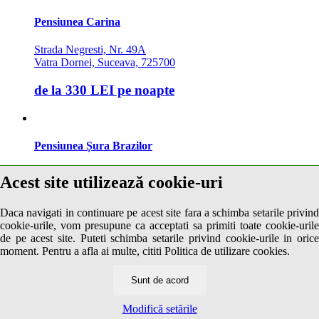
Pensiunea Carina
Strada Negresti, Nr. 49A
Vatra Dornei, Suceava, 725700
de la
330 LEI
pe noapte
Pensiunea Șura Brazilor
Strada Pinului, Nr. 5
Acest site utilizează cookie-uri
Vatra Dornei, Suceava, 725700
Daca navigati in continuare pe acest site fara a schimba setarile privind
de la
250 LEI
pe noapte
cookie-urile, vom presupune ca acceptati sa primiti toate cookie-urile
de pe acest site. Puteti schimba setarile privind cookie-urile in orice
Cazare7 vă pune la dispozitie informatii despre unitati de cazare din
moment. Pentru a afla ai multe, cititi Politica de utilizare cookies.
toate zonele turistice, oferte speciale, rezervari online.
Utilizand acest serviciu inseamna ca sunteti de acord cu
Termenii și
condițiile
de utilizare.
Sunt de acord
Modifică setările