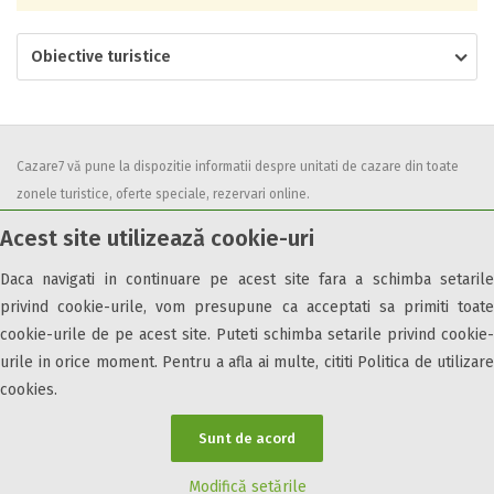
Obiective turistice
Cazare7 vă pune la dispozitie informatii despre unitati de cazare din toate
zonele turistice, oferte speciale, rezervari online.
Utilizand acest serviciu inseamna ca sunteti de acord cu
Termenii și
Acest site utilizează cookie-uri
condițiile
de utilizare.
Daca navigati in continuare pe acest site fara a schimba setarile
privind cookie-urile, vom presupune ca acceptati sa primiti toate
cookie-urile de pe acest site. Puteti schimba setarile privind cookie-
urile in orice moment. Pentru a afla ai multe, cititi Politica de utilizare
© 2026 Cazare7. Toate drepturile rezervate.
cookies.
Obiective turistice
Informații utile
Parteneri Cazare7
Harta Cazare7
Sunt de acord
Modifică setările