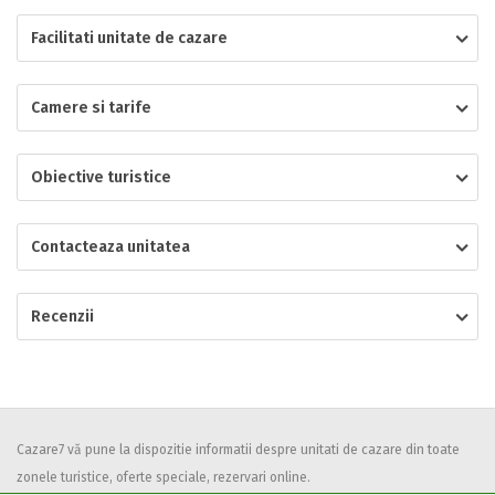
Facilitati unitate de cazare
Localitatea
Camere si tarife
* Ajuta la statistica unitatii sa vada de unde ii vin clientii
Numar de telefon
Obiective turistice
Contacteaza unitatea
E-mail
Inscrieti-va GRATUIT pe grupul nostru de cazare
Recenzii
https://www.facebook.com/groups/cazareromaniaghidonline
Spatiul solicitat
Curatenie
Numar persoane
Comfort
Cazare7 vă pune la dispozitie informatii despre unitati de cazare din toate
zonele turistice, oferte speciale, rezervari online.