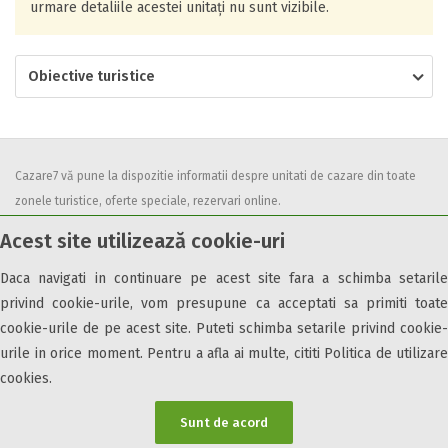
urmare detaliile acestei unitați nu sunt vizibile.
Obiective turistice
Cazare7 vă pune la dispozitie informatii despre unitati de cazare din toate
zonele turistice, oferte speciale, rezervari online.
Utilizand acest serviciu inseamna ca sunteti de acord cu
Termenii și
Acest site utilizează cookie-uri
condițiile
de utilizare.
Daca navigati in continuare pe acest site fara a schimba setarile
privind cookie-urile, vom presupune ca acceptati sa primiti toate
cookie-urile de pe acest site. Puteti schimba setarile privind cookie-
urile in orice moment. Pentru a afla ai multe, cititi Politica de utilizare
© 2026 Cazare7. Toate drepturile rezervate.
cookies.
Obiective turistice
Informații utile
Parteneri Cazare7
Harta Cazare7
Sunt de acord