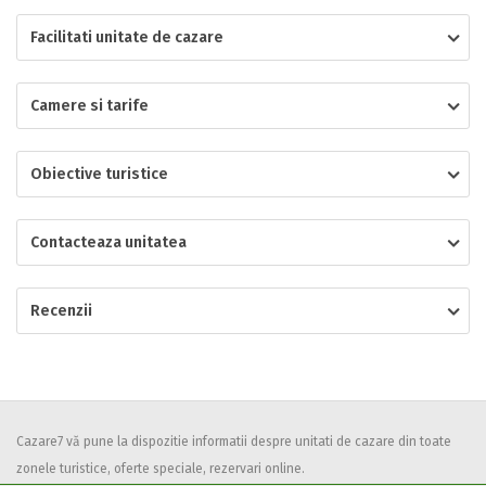
Facilitati unitate de cazare
Localitatea
Camere si tarife
* Ajuta la statistica unitatii sa vada de unde ii vin clientii
Numar de telefon
Obiective turistice
Contacteaza unitatea
E-mail
Inscrieti-va GRATUIT pe grupul nostru de cazare
Recenzii
https://www.facebook.com/groups/cazareromaniaghidonline
Spatiul solicitat
Curatenie
Numar persoane
Cazare7 vă pune la dispozitie informatii despre unitati de cazare din toate
Comfort
zonele turistice, oferte speciale, rezervari online.