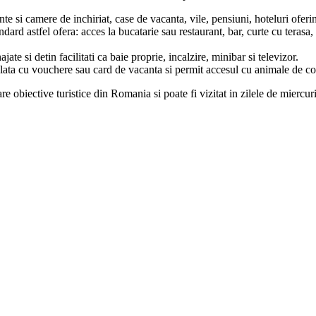
te si camere de inchiriat, case de vacanta, vile, pensiuni, hoteluri oferi
tandard astfel ofera: acces la bucatarie sau restaurant, bar, curte cu teras
e si detin facilitati ca baie proprie, incalzire, minibar si televizor.
 plata cu vouchere sau card de vacanta si permit accesul cu animale de c
re obiective turistice din Romania si poate fi vizitat in zilele de miercu