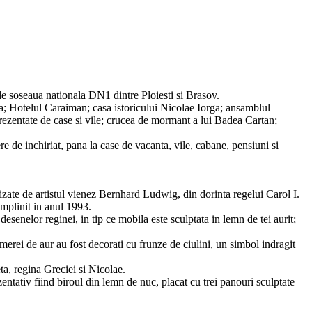
de soseaua nationala DN1 dintre Ploiesti si Brasov.
ia; Hotelul Caraiman; casa istoricului Nicolae Iorga; ansamblul
prezentate de case si vile; crucea de mormant a lui Badea Cartan;
ere de inchiriat, pana la case de vacanta, vile, cabane, pensiuni si
lizate de artistul vienez Bernhard Ludwig, din dorinta regelui Carol I.
implinit in anul 1993.
esenelor reginei, in tip ce mobila este sculptata in lemn de tei aurit;
erei de aur au fost decorati cu frunze de ciulini, un simbol indragit
ta, regina Greciei si Nicolae.
entativ fiind biroul din lemn de nuc, placat cu trei panouri sculptate