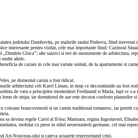
natatea judetului Dambovita, pe malurile raului Prahova, fiind traversat 
ice interesante pentru vizitat, cele mai importante fiind: Cazinoul Sina
al „Dimitrie Ghica”; alte saizeci si trei de monumente de arhitectura, re
 multe altele.
t beneficia de cazare in cele mai variate unitati, de la apartamente si cam
eles, pe domeniul caruia a fost ridicat.
anurile arhitectului ceh Karel Liman, in timp ce decoratiunile au fost rea
esedinta de vara a principilor mostenitori Ferdinand si Maria, fapt ce s-a 
lemn de stejar, iar dormitorul de aur este decorat conform planurilor si d
u coloane brancovenesti si un camin traditional romanesc, iar peretii cam
steia.
vea sa devina regele Carol al II-lea; Marioara, regina Iugoslaviei; Elisabe
nitatea, mobilat cu piese in stilul neorenasterii germane, cel mai reprez
and Art-Nouveau-ului si cateva acuarele reprezentand crini.