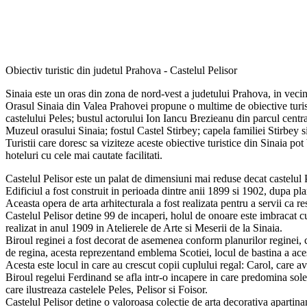
Obiectiv turistic din judetul Prahova - Castelul Pelisor
Sinaia este un oras din zona de nord-vest a judetului Prahova, in veci
Orasul Sinaia din Valea Prahovei propune o multime de obiective turist
castelului Peles; bustul actorului Ion Iancu Brezieanu din parcul centr
Muzeul orasului Sinaia; fostul Castel Stirbey; capela familiei Stirbey si
Turistii care doresc sa viziteze aceste obiective turistice din Sinaia po
hoteluri cu cele mai cautate facilitati.
Castelul Pelisor este un palat de dimensiuni mai reduse decat castelul P
Edificiul a fost construit in perioada dintre anii 1899 si 1902, dupa pl
Aceasta opera de arta arhitecturala a fost realizata pentru a servii ca r
Castelul Pelisor detine 99 de incaperi, holul de onoare este imbracat cu 
realizat in anul 1909 in Atelierele de Arte si Meserii de la Sinaia.
Biroul reginei a fost decorat de asemenea conform planurilor reginei, c
de regina, acesta reprezentand emblema Scotiei, locul de bastina a ace
Acesta este locul in care au crescut copii cuplului regal: Carol, care a
Biroul regelui Ferdinand se afla intr-o incapere in care predomina solem
care ilustreaza castelele Peles, Pelisor si Foisor.
Castelul Pelisor detine o valoroasa colectie de arta decorativa apartin