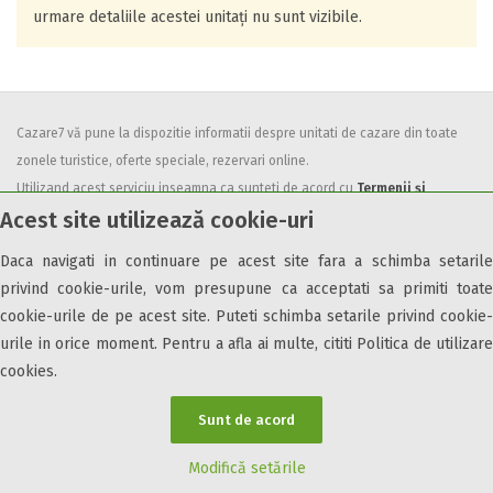
urmare detaliile acestei unitați nu sunt vizibile.
Cazare7 vă pune la dispozitie informatii despre unitati de cazare din toate
zonele turistice, oferte speciale, rezervari online.
Utilizand acest serviciu inseamna ca sunteti de acord cu
Termenii și
Acest site utilizează cookie-uri
condițiile
de utilizare.
Daca navigati in continuare pe acest site fara a schimba setarile
privind cookie-urile, vom presupune ca acceptati sa primiti toate
cookie-urile de pe acest site. Puteti schimba setarile privind cookie-
urile in orice moment. Pentru a afla ai multe, cititi Politica de utilizare
© 2026 Cazare7. Toate drepturile rezervate.
cookies.
Obiective turistice
Informații utile
Parteneri Cazare7
Harta Cazare7
Sunt de acord
Modifică setările