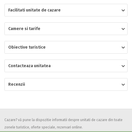
Facilitati unitate de cazare
Localitatea
Camere si tarife
* Ajuta la statistica unitatii sa vada de unde ii vin clientii
Numar de telefon
Obiective turistice
Contacteaza unitatea
E-mail
Inscrieti-va GRATUIT pe grupul nostru de cazare
Recenzii
https://www.facebook.com/groups/cazareromaniaghidonline
Spatiul solicitat
Curatenie
Numar persoane
Comfort
Cazare7 vă pune la dispozitie informatii despre unitati de cazare din toate
zonele turistice, oferte speciale, rezervari online.