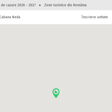
Peste 10549 oferte de cazare!
 de cazare 2026 - 2027
Zone turistice din România
 Cabana Neda
Înscriere unitate
luri, pensiuni, vile, apartamente sau alte unitați
cel mai bun preț.
Ai uitat parola?