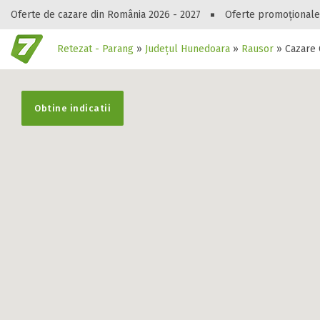
Oferte de cazare din România 2026 - 2027
Oferte promoționale
Retezat - Parang
»
Județul Hunedoara
»
Rausor
»
Cazare
Gasești hote
Obtine indicatii