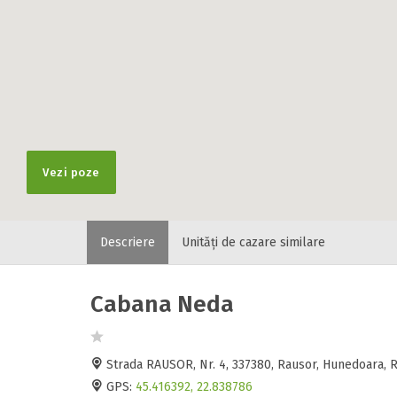
Vezi poze
Descriere
Unități de cazare similare
Cabana Neda
Strada RAUSOR, Nr. 4, 337380, Rausor, Hunedoara,
GPS:
45.416392, 22.838786