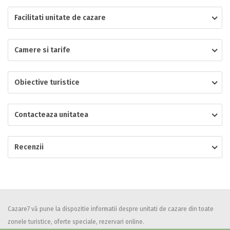
Facilitati unitate de cazare
Localitatea
Camere si tarife
* Ajuta la statistica unitatii sa vada de unde ii vin clientii
Numar de telefon
Obiective turistice
Contacteaza unitatea
E-mail
Inscrieti-va GRATUIT pe grupul nostru de cazare
Recenzii
https://www.facebook.com/groups/cazareromaniaghidonline
Spatiul solicitat
Curatenie
Numar persoane
Comfort
Cazare7 vă pune la dispozitie informatii despre unitati de cazare din toate
zonele turistice, oferte speciale, rezervari online.