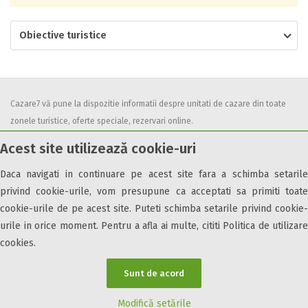
Obiective turistice
Cazare7 vă pune la dispozitie informatii despre unitati de cazare din toate
zonele turistice, oferte speciale, rezervari online.
Utilizand acest serviciu inseamna ca sunteti de acord cu
Termenii și
Acest site utilizează cookie-uri
condițiile
de utilizare.
Daca navigati in continuare pe acest site fara a schimba setarile
privind cookie-urile, vom presupune ca acceptati sa primiti toate
cookie-urile de pe acest site. Puteti schimba setarile privind cookie-
urile in orice moment. Pentru a afla ai multe, cititi Politica de utilizare
© 2026 Cazare7. Toate drepturile rezervate.
cookies.
Obiective turistice
Informații utile
Parteneri Cazare7
Harta Cazare7
Sunt de acord
Modifică setările