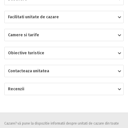
Localitatea
Facilitati unitate de cazare
Camere si tarife
* Ajuta la statistica unitatii sa vada de unde ii vin clientii
Numar de telefon
Obiective turistice
Contacteaza unitatea
E-mail
Inscrieti-va GRATUIT pe grupul nostru de cazare
https://www.facebook.com/groups/cazareromaniaghidonline
Recenzii
Spatiul solicitat
Curatenie
Numar persoane
Comfort
Cazare7 vă pune la dispozitie informatii despre unitati de cazare din toate