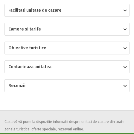
Facilitati unitate de cazare
Localitatea
Camere si tarife
* Ajuta la statistica unitatii sa vada de unde ii vin clientii
Numar de telefon
Obiective turistice
Contacteaza unitatea
E-mail
Inscrieti-va GRATUIT pe grupul nostru de cazare
Recenzii
https://www.facebook.com/groups/cazareromaniaghidonline
Spatiul solicitat
Curatenie
Numar persoane
Comfort
Cazare7 vă pune la dispozitie informatii despre unitati de cazare din toate
zonele turistice, oferte speciale, rezervari online.