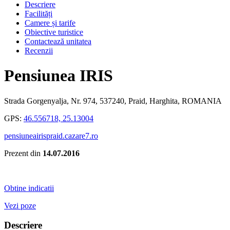
Descriere
Facilități
Camere și tarife
Obiective turistice
Contactează unitatea
Recenzii
Pensiunea IRIS
Strada Gorgenyalja, Nr. 974, 537240, Praid, Harghita, ROMANIA
GPS:
46.556718, 25.13004
pensiuneairispraid.cazare7.ro
Prezent din
14.07.2016
Obtine indicatii
Vezi poze
Descriere