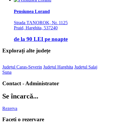
Pensiunea Lorand
Strada TANOROK, Nr. 1125
Praid, Harghita, 537240
de la
90 LEI
pe noapte
Explorați alte județe
Județul Caras-Severin
Județul Harghita
Județul Salaj
Suna
Contact - Administrator
Se încarcă...
Rezerva
Faceti o rezervare