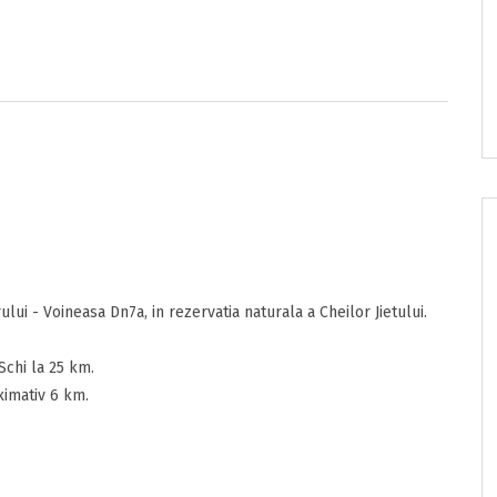
e/pret
onditii
sunt de acord cu
Termenii si Conditiile
acestui portal.
ui - Voineasa Dn7a, in rezervatia naturala a Cheilor Jietului.
Schi la 25 km.
ximativ 6 km.
nzia
ta