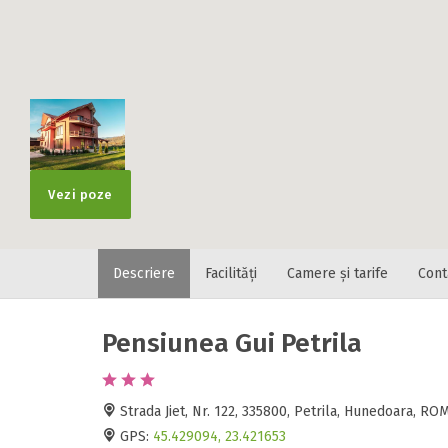
Localitatea
* Ajuta la statis
Numar de tele
Vezi poze
Descriere
Facilități
Camere și tarife
Cont
E-mail
Inscrieti-va G
https://www.f
Pensiunea Gui Petrila
Spatiul solic
Curatenie
Numar persoa
Strada Jiet, Nr. 122, 335800, Petrila, Hunedoara, R
Comfort
GPS:
45.429094, 23.421653