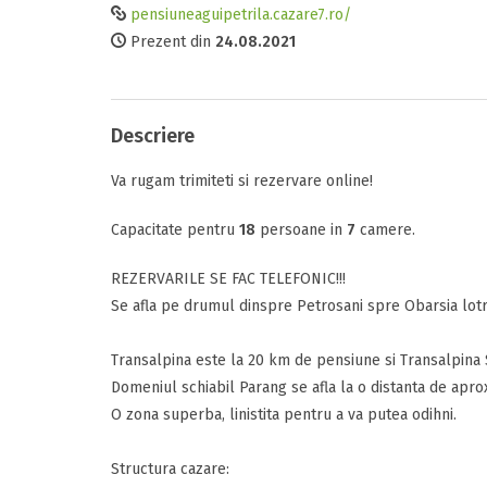
pensiuneaguipetrila.cazare7.ro/
Prezent din
24.08.2021
Comunicare
Tipul camerei
Facilitati
Descriere
Perioada
Raport calitat
Va rugam trimiteti si rezervare online!
Data sosirii
Termeni si c
Capacitate pentru
18
persoane in
7
camere.
Am citit si 
REZERVARILE SE FAC TELEFONIC!!!
Data plecarii
Se afla pe drumul dinspre Petrosani spre Obarsia lotrul
Transalpina este la 20 km de pensiune si Transalpina 
Domeniul schiabil Parang se afla la o distanta de apro
Alte detalii
O zona superba, linistita pentru a va putea odihni.
Adauga rece
Mesajul D-voas
Structura cazare: