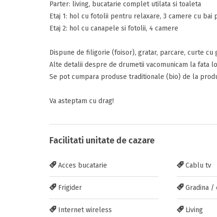
Parter: living, bucatarie complet utilata si toaleta
Etaj 1: hol cu fotolii pentru relaxare, 3 camere cu bai 
Etaj 2: hol cu canapele si fotolii, 4 camere
Dispune de filigorie (foisor), gratar, parcare, curte cu
Inscrieti-va G
Alte detalii despre de drumetii vacomunicam la fata lo
https://www.f
Se pot cumpara produse traditionale (bio) de la produc
Va asteptam cu drag!
Facilitati unitate de cazare
Trimite solic
Acces bucatarie
Cablu tv
Frigider
Gradina / 
Internet wireless
Living