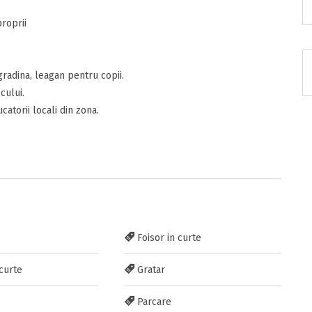
proprii
 gradina, leagan pentru copii.
RATUIT pe grupul nostru de cazare
cului.
acebook.com/groups/cazareromaniaghidonline
atorii locali din zona.
itarea
Foisor in curte
curte
Gratar
Parcare