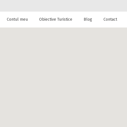
Contul meu
Obiective Turistice
Blog
Contact
 de cazare la
a din Petrila,