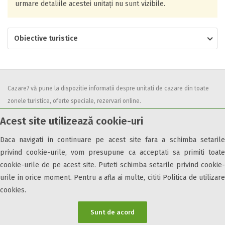
urmare detaliile acestei unitați nu sunt vizibile.
Obiective turistice
Cazare7 vă pune la dispozitie informatii despre unitati de cazare din toate
zonele turistice, oferte speciale, rezervari online.
Utilizand acest serviciu inseamna ca sunteti de acord cu
Termenii și
Acest site utilizează cookie-uri
condițiile
de utilizare.
Daca navigati in continuare pe acest site fara a schimba setarile
privind cookie-urile, vom presupune ca acceptati sa primiti toate
cookie-urile de pe acest site. Puteti schimba setarile privind cookie-
urile in orice moment. Pentru a afla ai multe, cititi Politica de utilizare
© 2026 Cazare7. Toate drepturile rezervate.
cookies.
Obiective turistice
Informații utile
Parteneri Cazare7
Harta Cazare7
Sunt de acord