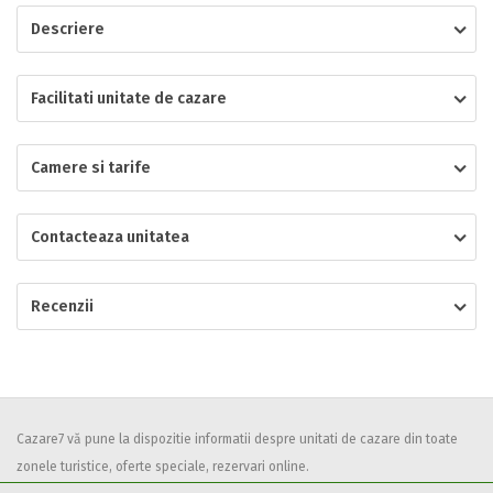
Descriere
Localitatea
Facilitati unitate de cazare
* Ajuta la statistica unitatii sa vada de unde ii vin clientii
Camere si tarife
Numar de telefon
Contacteaza unitatea
E-mail
Inscrieti-va GRATUIT pe grupul nostru de cazare
Recenzii
https://www.facebook.com/groups/cazareromaniaghidonline
Curatenie
Spatiul solicitat
Numar persoane
Cazare7 vă pune la dispozitie informatii despre unitati de cazare din toate
Comfort
zonele turistice, oferte speciale, rezervari online.