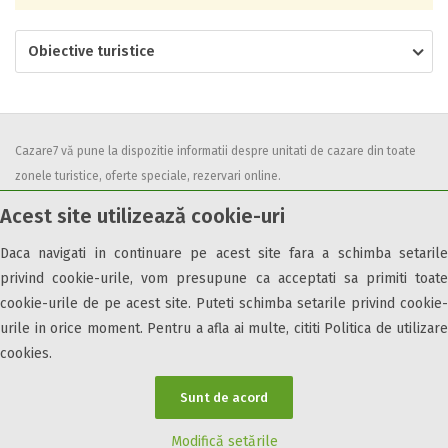
Obiective turistice
Cazare7 vă pune la dispozitie informatii despre unitati de cazare din toate
zonele turistice, oferte speciale, rezervari online.
Utilizand acest serviciu inseamna ca sunteti de acord cu
Termenii și
Acest site utilizează cookie-uri
condițiile
de utilizare.
Daca navigati in continuare pe acest site fara a schimba setarile
privind cookie-urile, vom presupune ca acceptati sa primiti toate
cookie-urile de pe acest site. Puteti schimba setarile privind cookie-
urile in orice moment. Pentru a afla ai multe, cititi Politica de utilizare
© 2026 Cazare7. Toate drepturile rezervate.
cookies.
Obiective turistice
Informații utile
Parteneri Cazare7
Harta Cazare7
Sunt de acord
Modifică setările