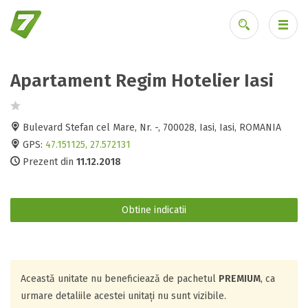
Apartament Regim Hotelier Iasi
Ai uitat parola?
Bulevard Stefan cel Mare, Nr. -, 700028, Iasi, Iasi, ROMANIA
GPS:
47.151125, 27.572131
Prezent din
11.12.2018
Obtine indicatii
Această unitate nu beneficiează de pachetul
PREMIUM
, ca
urmare detaliile acestei unitați nu sunt vizibile.