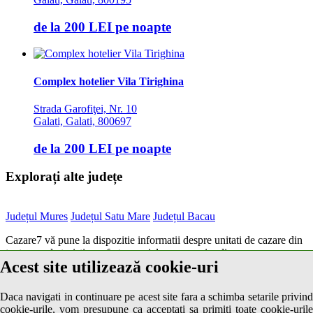
de la
200 LEI
pe noapte
Complex hotelier Vila Tirighina
Strada Garofiţei, Nr. 10
Galati, Galati, 800697
de la
200 LEI
pe noapte
Explorați alte județe
Județul Mures
Județul Satu Mare
Județul Bacau
Cazare7 vă pune la dispozitie informatii despre unitati de cazare din
toate zonele turistice, oferte speciale, rezervari online.
Acest site utilizează cookie-uri
Utilizand acest serviciu inseamna ca sunteti de acord cu
Termenii și
condițiile
de utilizare.
Daca navigati in continuare pe acest site fara a schimba setarile privind
cookie-urile, vom presupune ca acceptati sa primiti toate cookie-urile