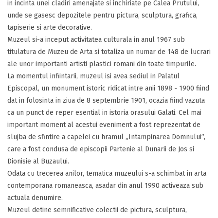
in incinta unei cladiri amenajate si inchiriate pe Calea Prutului,
unde se gasesc depozitele pentru pictura, sculptura, grafica,
tapiserie si arte decorative.
Muzeul si-a inceput activitatea culturala in anul 1967 sub
titulatura de Muzeu de Arta si totaliza un numar de 148 de lucrari
ale unor importanti artisti plastici romani din toate timpurile.
La momentul infiintarii, muzeul isi avea sediul in Palatul
Episcopal, un monument istoric ridicat intre anii 1898 - 1900 fiind
dat in folosinta in ziua de 8 septembrie 1901, ocazia fiind vazuta
ca un punct de reper esential in istoria orasului Galati. Cel mai
important moment al acestui eveniment a fost reprezentat de
slujba de sfintire a capelei cu hramul „Intampinarea Domnului”,
care a fost condusa de episcopii Partenie al Dunarii de Jos si
Dionisie al Buzaului.
Odata cu trecerea anilor, tematica muzeului s-a schimbat in arta
contemporana romaneasca, asadar din anul 1990 activeaza sub
actuala denumire.
Muzeul detine semnificative colectii de pictura, sculptura,