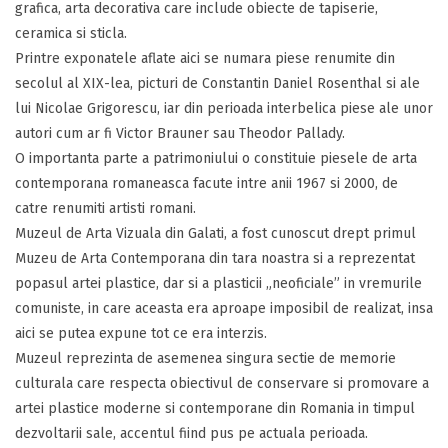
grafica, arta decorativa care include obiecte de tapiserie,
ceramica si sticla.
Printre exponatele aflate aici se numara piese renumite din
secolul al XIX-lea, picturi de Constantin Daniel Rosenthal si ale
lui Nicolae Grigorescu, iar din perioada interbelica piese ale unor
autori cum ar fi Victor Brauner sau Theodor Pallady.
O importanta parte a patrimoniului o constituie piesele de arta
contemporana romaneasca facute intre anii 1967 si 2000, de
catre renumiti artisti romani.
Muzeul de Arta Vizuala din Galati, a fost cunoscut drept primul
Muzeu de Arta Contemporana din tara noastra si a reprezentat
popasul artei plastice, dar si a plasticii „neoficiale” in vremurile
comuniste, in care aceasta era aproape imposibil de realizat, insa
aici se putea expune tot ce era interzis.
Muzeul reprezinta de asemenea singura sectie de memorie
culturala care respecta obiectivul de conservare si promovare a
artei plastice moderne si contemporane din Romania in timpul
dezvoltarii sale, accentul fiind pus pe actuala perioada.