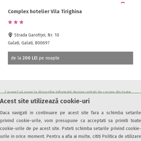
Complex hotelier Vila Tirighina
Strada Garofiţei, Nr. 10
Galati, Galati, 800697
de la
200 LEI
pe noapte
Cazare7 vă pune la dispozitie informatii despre unitati de cazare din toate
Acest site utilizează cookie-uri
zonele turistice, oferte speciale, rezervari online.
Utilizand acest serviciu inseamna ca sunteti de acord cu
Termenii și
Daca navigati in continuare pe acest site fara a schimba setarile
condițiile
de utilizare.
privind cookie-urile, vom presupune ca acceptati sa primiti toate
cookie-urile de pe acest site. Puteti schimba setarile privind cookie-
urile in orice moment. Pentru a afla ai multe, cititi Politica de utilizare