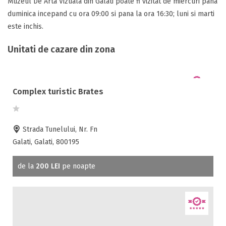
Muzeul De Arta Vizuala din Galati poate fi vizitat de miercuri pana
duminica incepand cu ora 09:00 si pana la ora 16:30; luni si marti
este inchis.
Unitati de cazare din zona
Complex turistic Brates
Strada Tunelului, Nr. Fn
Galati, Galati, 800195
de la
200 LEI
pe noapte