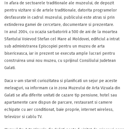
In afara de sectoarele traditionale ale muzeului, de depozit
pentru vizitare si de artele traditionale, datorita programelor
desfasurate in cadrul muzeului, publicului este atras si prin
extinderea gamei de cercetare, documentare si prezentare.
In anul 2004, cu ocazia sarbatoririi a 500 de ani de la moartea
Sfantului Voievod Stefan cel Mare al Moldovei, edificiul a intrat
sub administrarea Episcopiei pentru un muzeu de arta
bisericeasca, iar in prezent se executa ample lucrari pentru
construirea unui nou muzeu, cu sprijinul Consiliului Judetean
Galati.
Daca v-am starnit curiozitatea si planificati un sejur pe aceste
meleaguri, va informam ca in zona Muzeului de Arta Vizuala din
Galati se afla diferite unitati de cazare tip pensiune, hotel sau
apartamente care dispun de parcare, restaurant si camere
echipate cu aer conditionat, baie proprie, internet wireless,
televizor si cablu TV.