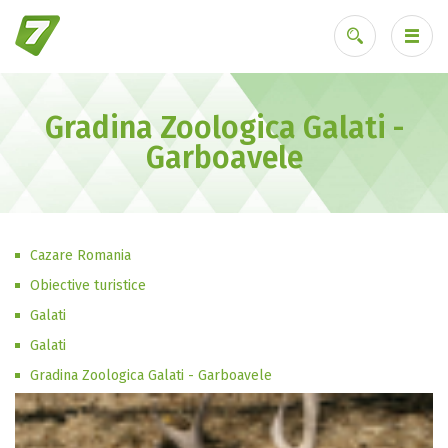
Gradina Zoologica Galati -
Ai uitat parola?
Garboavele
Cazare Romania
Obiective turistice
Galati
Galati
Gradina Zoologica Galati - Garboavele