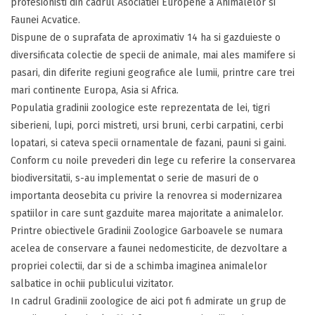
profesionisti din cadrul Asociatiei Europene a Animalelor si
Faunei Acvatice.
Dispune de o suprafata de aproximativ 14 ha si gazduieste o
diversificata colectie de specii de animale, mai ales mamifere si
pasari, din diferite regiuni geografice ale lumii, printre care trei
mari continente Europa, Asia si Africa.
Populatia gradinii zoologice este reprezentata de lei, tigri
siberieni, lupi, porci mistreti, ursi bruni, cerbi carpatini, cerbi
lopatari, si cateva specii ornamentale de fazani, pauni si gaini.
Conform cu noile prevederi din lege cu referire la conservarea
biodiversitatii, s-au implementat o serie de masuri de o
importanta deosebita cu privire la renovrea si modernizarea
spatiilor in care sunt gazduite marea majoritate a animalelor.
Printre obiectivele Gradinii Zoologice Garboavele se numara
acelea de conservare a faunei nedomesticite, de dezvoltare a
propriei colectii, dar si de a schimba imaginea animalelor
salbatice in ochii publicului vizitator.
In cadrul Gradinii zoologice de aici pot fi admirate un grup de