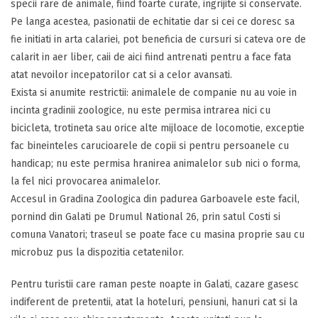
specii rare de animale, fiind foarte curate, ingrijite si conservate.
Pe langa acestea, pasionatii de echitatie dar si cei ce doresc sa
fie initiati in arta calariei, pot beneficia de cursuri si cateva ore de
calarit in aer liber, caii de aici fiind antrenati pentru a face fata
atat nevoilor incepatorilor cat si a celor avansati.
Exista si anumite restrictii: animalele de companie nu au voie in
incinta gradinii zoologice, nu este permisa intrarea nici cu
bicicleta, trotineta sau orice alte mijloace de locomotie, exceptie
fac bineinteles carucioarele de copii si pentru persoanele cu
handicap; nu este permisa hranirea animalelor sub nici o forma,
la fel nici provocarea animalelor.
Accesul in Gradina Zoologica din padurea Garboavele este facil,
pornind din Galati pe Drumul National 26, prin satul Costi si
comuna Vanatori; traseul se poate face cu masina proprie sau cu
microbuz pus la dispozitia cetatenilor.
Pentru turistii care raman peste noapte in Galati, cazare gasesc
indiferent de pretentii, atat la hoteluri, pensiuni, hanuri cat si la