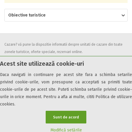
Obiective turistice
Cazare7 vă pune la dispozitie informatii despre unitati de cazare din toate
zonele turistice, oferte speciale, rezervari online.
Utilizand acest serviciu inseamna ca sunteti de acord cu
Termenii și
Acest site utilizează cookie-uri
condițiile
de utilizare.
Daca navigati in continuare pe acest site fara a schimba setarile
privind cookie-urile, vom presupune ca acceptati sa primiti toate
cookie-urile de pe acest site. Puteti schimba setarile privind cookie-
urile in orice moment. Pentru a afla ai multe, cititi Politica de utilizare
© 2026 Cazare7. Toate drepturile rezervate.
cookies.
Obiective turistice
Informații utile
Parteneri Cazare7
Harta Cazare7
Sunt de acord
Modifică setările