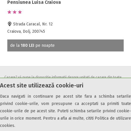
Pensiunea Luisa Craiova
Strada Caracal, Nr. 12
Craiova, Dolj, 200745
de la
180 LEI
pe noapte
Cazare7 vă pune la dispozitie informatii despre unitati de cazare din toate
Acest site utilizează cookie-uri
zonele turistice, oferte speciale, rezervari online.
Utilizand acest serviciu inseamna ca sunteti de acord cu
Termenii și
Daca navigati in continuare pe acest site fara a schimba setarile
condițiile
de utilizare.
privind cookie-urile, vom presupune ca acceptati sa primiti toate
cookie-urile de pe acest site. Puteti schimba setarile privind cookie-
urile in orice moment. Pentru a afla ai multe, cititi Politica de utilizare
cookies.