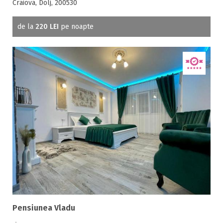
Craiova, Dolj, 200530
de la
220 LEI
pe noapte
Pensiunea Vladu