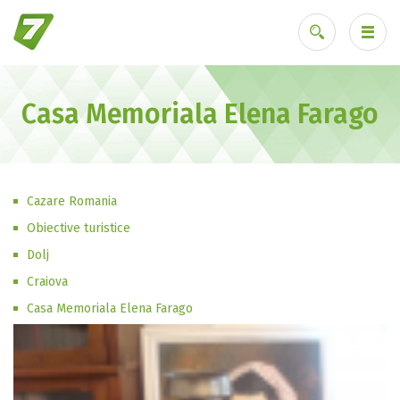
Casa Memoriala Elena Farago
Ai uitat parola?
Cazare Romania
Obiective turistice
Dolj
Craiova
Casa Memoriala Elena Farago