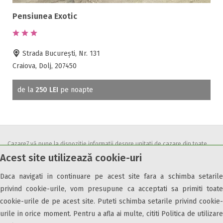
Pensiunea Exotic
Strada București, Nr. 131
Craiova, Dolj, 207450
de la
250 LEI
pe noapte
Cazare7 vă pune la dispozitie informatii despre unitati de cazare din toate
Acest site utilizează cookie-uri
zonele turistice, oferte speciale, rezervari online.
Utilizand acest serviciu inseamna ca sunteti de acord cu
Termenii și
Daca navigati in continuare pe acest site fara a schimba setarile
condițiile
de utilizare.
privind cookie-urile, vom presupune ca acceptati sa primiti toate
cookie-urile de pe acest site. Puteti schimba setarile privind cookie-
urile in orice moment. Pentru a afla ai multe, cititi Politica de utilizare