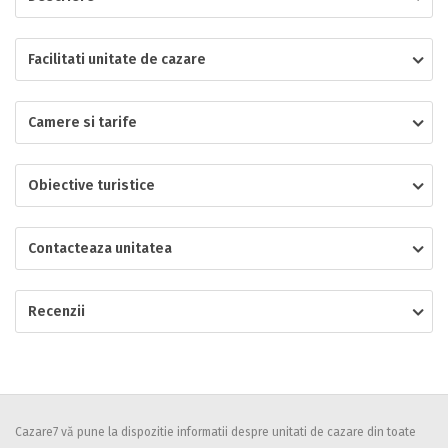
Localitatea
Facilitati unitate de cazare
Camere si tarife
* Ajuta la statistica unitatii sa vada de unde ii vin clientii
Numar de telefon
Obiective turistice
Contacteaza unitatea
E-mail
Inscrieti-va GRATUIT pe grupul nostru de cazare
https://www.facebook.com/groups/cazareromaniaghidonline
Recenzii
Spatiul solicitat
Curatenie
Numar persoane
Comfort
Cazare7 vă pune la dispozitie informatii despre unitati de cazare din toate