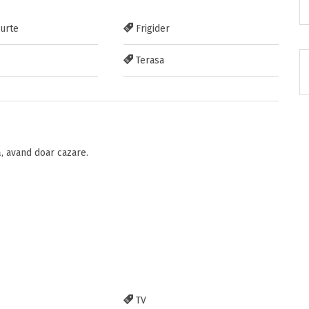
curte
Frigider
Terasa
RATUIT pe grupul nostru de cazare
acebook.com/groups/cazareromaniaghidonline
 avand doar cazare.
itarea
TV