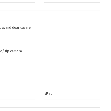
 avand doar cazare.
ne/ tip camera
TV