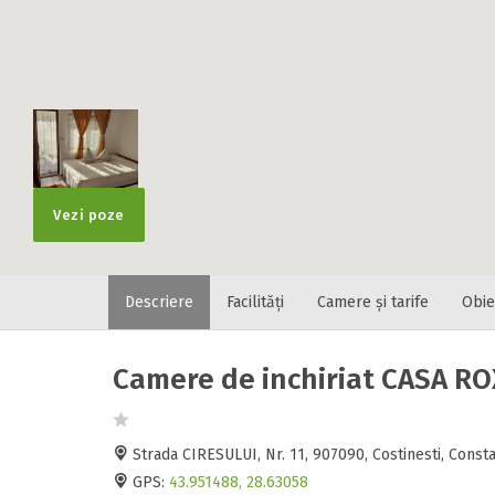
Localitatea
* Ajuta la statis
Numar de tele
Vezi poze
Descriere
Facilități
Camere și tarife
Obie
E-mail
Inscrieti-va G
https://www.f
Camere de inchiriat CASA RO
Spatiul solic
Curatenie
Numar persoa
Strada CIRESULUI, Nr. 11, 907090, Costinesti, Cons
Comfort
GPS:
43.951488, 28.63058