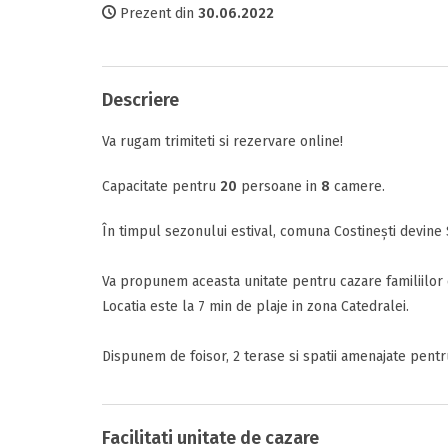
Prezent din
30.06.2022
Comunicare
Tipul camerei
Facilitati
Descriere
Va rugam trimiteti si rezervare online!
Perioada
Raport calitat
Data sosirii
Capacitate pentru
20
persoane in
8
camere.
Termeni si c
În timpul sezonului estival, comuna Costinești devine 
Am citit si 
Data plecarii
Va propunem aceasta unitate pentru cazare familiilor c
Locatia este la 7 min de plaje in zona Catedralei.
Dispunem de foisor, 2 terase si spatii amenajate pentru
Alte detalii
Adauga rece
Mesajul D-voas
Facilitati unitate de cazare