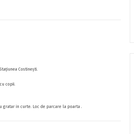
e/pret
onditii
Stațiunea Costinești.
sunt de acord cu
Termenii si Conditiile
acestui portal.
u copii.
 gratar in curte. Loc de parcare la poarta .
nzia
ta