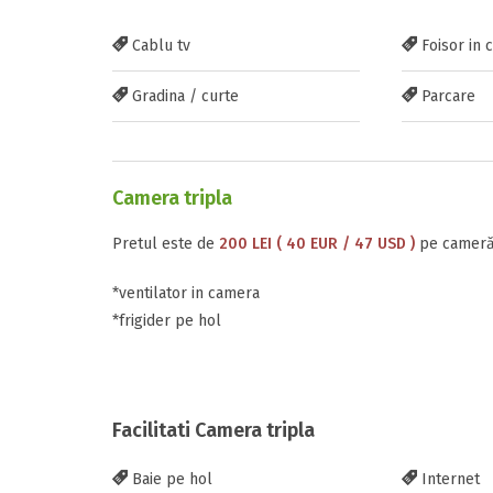
Cablu tv
Foisor in 
Gradina / curte
Parcare
Inscrieti-va G
https://www.f
Camera tripla
Pretul este de
200 LEI ( 40 EUR / 47 USD )
pe cameră,
*ventilator in camera
*frigider pe hol
Trimite solic
Facilitati Camera tripla
Baie pe hol
Internet