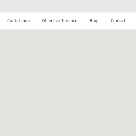
Contul meu
Obiective Turistice
Blog
Contact
 de cazare la
at CASA ROXI