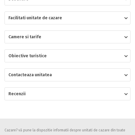
Localitatea
Facilitati unitate de cazare
Camere si tarife
* Ajuta la statistica unitatii sa vada de unde ii vin clientii
Numar de telefon
Obiective turistice
Contacteaza unitatea
E-mail
Inscrieti-va GRATUIT pe grupul nostru de cazare
https://www.facebook.com/groups/cazareromaniaghidonline
Recenzii
Spatiul solicitat
Curatenie
Numar persoane
Comfort
Cazare7 vă pune la dispozitie informatii despre unitati de cazare din toate