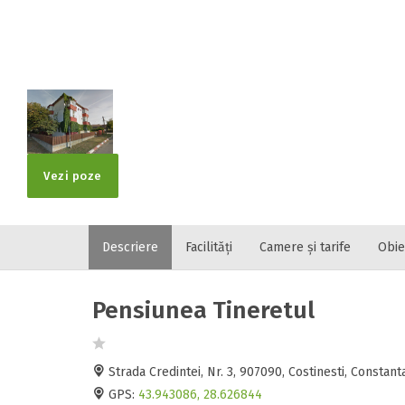
Localitatea
* Ajuta la statis
Numar de tele
Vezi poze
Descriere
Facilități
Camere și tarife
Obie
E-mail
Inscrieti-va G
https://www.f
Pensiunea Tineretul
Spatiul solic
Curatenie
Numar persoa
Strada Credintei, Nr. 3, 907090, Costinesti, Consta
GPS:
43.943086, 28.626844