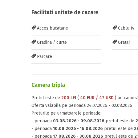
Facilitati unitate de cazare
Adauga rece
Acces bucatarie
Cablu tv
Inscrieti-va G
Gradina / curte
Gratar
https://www.f
Parcare
Camera tripla
Trimite solic
Pretul este de
200 LEI ( 40 EUR / 47 USD )
pe cameră,
Oferta valabila pe perioada 24.07.2026 - 02.08.2026
Preturile pe urmatoarele perioade:
- perioada
03.08.2026 - 09.08.2026
pretul este de
2
- perioada
10.08.2026 - 16.08.2026
pretul este de
28
- perioada
17.08.2026 - 30.08.2026
pretul este de
2