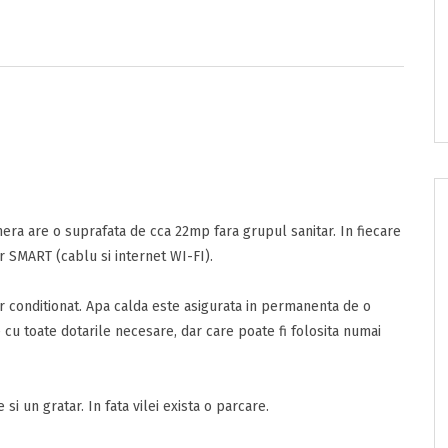
era are o suprafata de cca 22mp fara grupul sanitar. In fiecare
or SMART (cablu si internet WI-FI).
e/pret
er conditionat. Apa calda este asigurata in permanenta de o
cu toate dotarile necesare, dar care poate fi folosita numai
onditii
sunt de acord cu
Termenii si Conditiile
acestui portal.
ta
i un gratar. In fata vilei exista o parcare.