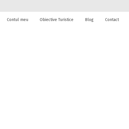
Contul meu
Obiective Turistice
Blog
Contact
 de cazare la
l din