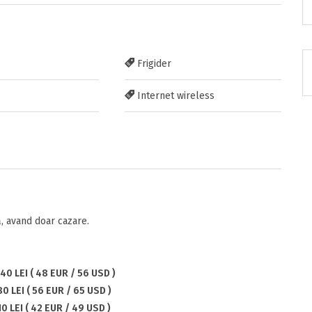
nzia
Frigider
RATUIT pe grupul nostru de cazare
Internet wireless
acebook.com/groups/cazareromaniaghidonline
itarea
 avand doar cazare.
40 LEI ( 48 EUR / 56 USD )
0 LEI ( 56 EUR / 65 USD )
10 LEI ( 42 EUR / 49 USD )