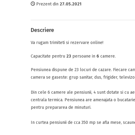
Prezent din
27.05.2021
Comfort
Tipul camerei
Descriere
Comunicare
Va rugam trimiteti si rezervare online!
Perioada
Data sosirii
Capacitate pentru
23
persoane in
6
camere.
Facilitati
Pensiunea dispune de 23 locuri de cazare. Fiecare cam
camera se gaseste: grup sanitar, dus, frigider, televiz
Data plecarii
Raport calitat
Din cele 6 camere ale pensiunii, 4 sunt dotate si cu a
centrala termica. Pensiunea are amenajata o bucatarie 
Termeni si c
pentru prepararea de minuturi.
Alte detalii
Am citit si 
Mesajul D-voas
In curtea pensiunii de cca 350 mp se afla mese, scaune s