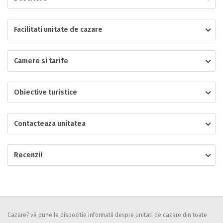
Localitatea
Facilitati unitate de cazare
Camere si tarife
* Ajuta la statistica unitatii sa vada de unde ii vin clientii
Numar de telefon
Obiective turistice
Contacteaza unitatea
E-mail
Inscrieti-va GRATUIT pe grupul nostru de cazare
https://www.facebook.com/groups/cazareromaniaghidonline
Recenzii
Spatiul solicitat
Curatenie
Numar persoane
Comfort
Cazare7 vă pune la dispozitie informatii despre unitati de cazare din toate