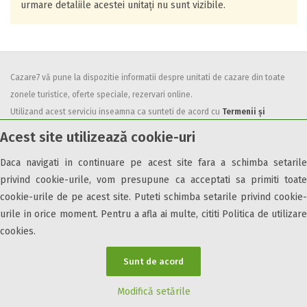
urmare detaliile acestei unitați nu sunt vizibile.
Cazare7 vă pune la dispozitie informatii despre unitati de cazare din toate
zonele turistice, oferte speciale, rezervari online.
Utilizand acest serviciu inseamna ca sunteti de acord cu
Termenii și
condițiile
de utilizare.
Acest site utilizează cookie-uri
Daca navigati in continuare pe acest site fara a schimba setarile
privind cookie-urile, vom presupune ca acceptati sa primiti toate
cookie-urile de pe acest site. Puteti schimba setarile privind cookie-
urile in orice moment. Pentru a afla ai multe, cititi Politica de utilizare
© 2026 Cazare7. Toate drepturile rezervate.
cookies.
Obiective turistice
Informații utile
Parteneri Cazare7
Harta Cazare7
Sunt de acord
Modifică setările