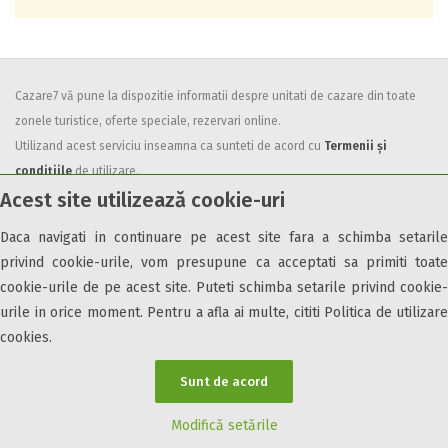
Cazare7 vă pune la dispozitie informatii despre unitati de cazare din toate
zonele turistice, oferte speciale, rezervari online.
Utilizand acest serviciu inseamna ca sunteti de acord cu
Termenii și
condițiile
de utilizare.
Acest site utilizează cookie-uri
Daca navigati in continuare pe acest site fara a schimba setarile
privind cookie-urile, vom presupune ca acceptati sa primiti toate
cookie-urile de pe acest site. Puteti schimba setarile privind cookie-
© 2026 Cazare7. Toate drepturile rezervate.
urile in orice moment. Pentru a afla ai multe, cititi Politica de utilizare
cookies.
Obiective turistice
Informații utile
Parteneri Cazare7
Harta Cazare7
Sunt de acord
Modifică setările