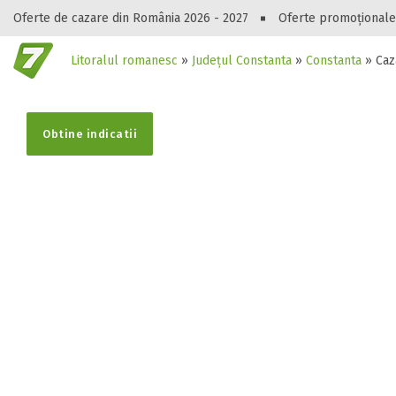
Oferte de cazare din România 2026 - 2027
Oferte promoționale
Litoralul romanesc
»
Județul Constanta
»
Constanta
»
Caz
Gasești hote
Obtine indicatii