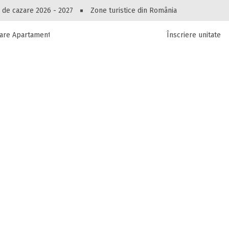
Peste 10547 oferte de cazare!
 de cazare 2026 - 2027
Zone turistice din România
are Apartament Perla Alba
Înscriere unitate
luri, pensiuni, vile, apartamente sau alte unitați
cel mai bun preț.
Ai uitat parola?