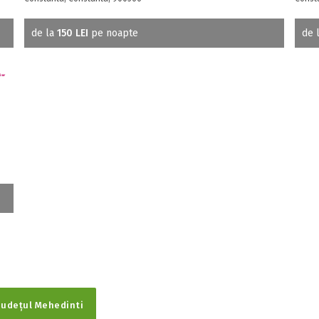
de la
150 LEI
pe noapte
de 
Județul Mehedinti