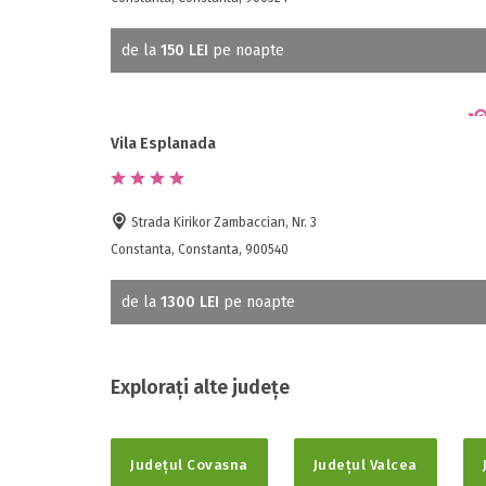
de la
150 LEI
pe noapte
Vila Esplanada
Strada Kirikor Zambaccian, Nr. 3
Constanta, Constanta, 900540
de la
1300 LEI
pe noapte
Explorați alte județe
Județul Covasna
Județul Valcea