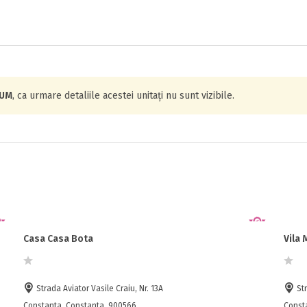
IUM
, ca urmare detaliile acestei unitați nu sunt vizibile.
Casa Casa Bota
Vila
Strada Aviator Vasile Craiu, Nr. 13A
Str
Constanta, Constanta, 900566
Const