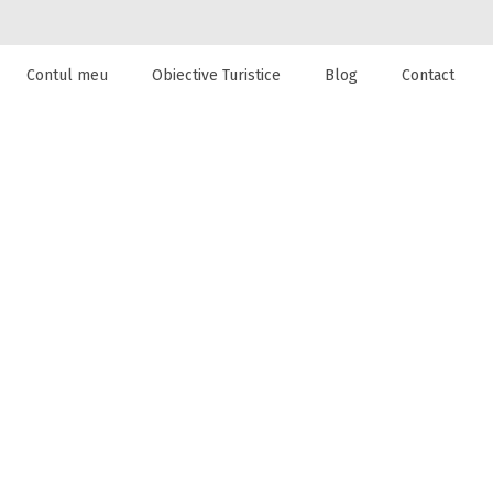
Contul meu
Obiective Turistice
Blog
Contact
 de cazare la