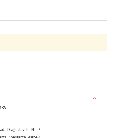
 MRV
ada Dragoslavele, Nr. 52
anta, Constanta, 900560