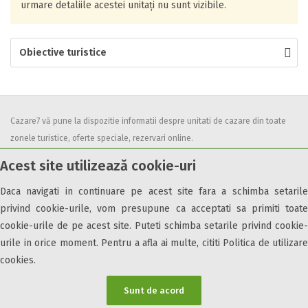
urmare detaliile acestei unitați nu sunt vizibile.
Obiective turistice
Cazare7 vă pune la dispozitie informatii despre unitati de cazare din toate
zonele turistice, oferte speciale, rezervari online.
Utilizand acest serviciu inseamna ca sunteti de acord cu
Termenii și
Acest site utilizează cookie-uri
condițiile
de utilizare.
Daca navigati in continuare pe acest site fara a schimba setarile
privind cookie-urile, vom presupune ca acceptati sa primiti toate
cookie-urile de pe acest site. Puteti schimba setarile privind cookie-
urile in orice moment. Pentru a afla ai multe, cititi Politica de utilizare
© 2026 Cazare7. Toate drepturile rezervate.
cookies.
Obiective turistice
Informații utile
Parteneri Cazare7
Harta Cazare7
Sunt de acord