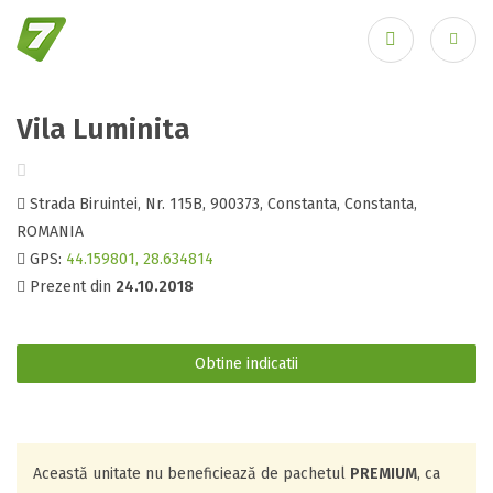
Recuperare parolă
Vila Luminita
Strada Biruintei, Nr. 115B, 900373, Constanta, Constanta,
ROMANIA
GPS:
44.159801, 28.634814
Prezent din
24.10.2018
Autentificare
Obtine indicatii
Această unitate nu beneficiează de pachetul
PREMIUM
, ca