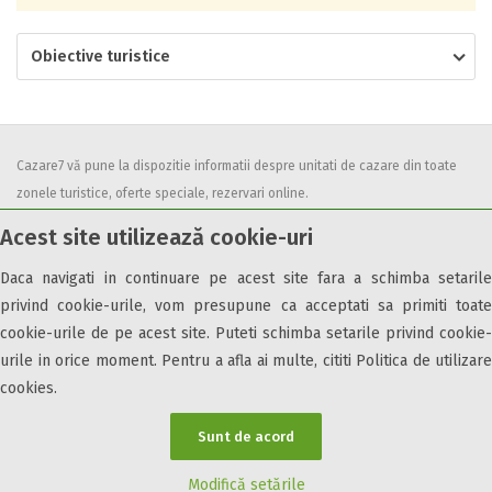
Obiective turistice
Cazare7 vă pune la dispozitie informatii despre unitati de cazare din toate
zonele turistice, oferte speciale, rezervari online.
Utilizand acest serviciu inseamna ca sunteti de acord cu
Termenii și
Acest site utilizează cookie-uri
condițiile
de utilizare.
Daca navigati in continuare pe acest site fara a schimba setarile
privind cookie-urile, vom presupune ca acceptati sa primiti toate
cookie-urile de pe acest site. Puteti schimba setarile privind cookie-
urile in orice moment. Pentru a afla ai multe, cititi Politica de utilizare
© 2026 Cazare7. Toate drepturile rezervate.
cookies.
Obiective turistice
Informații utile
Parteneri Cazare7
Harta Cazare7
Sunt de acord
Modifică setările