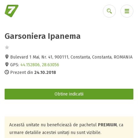
Garsoniera Ipanema
Ai uitat parola?
Bulevard 1 Mai, Nr. 41, 900111, Constanta, Constanta, ROMANIA
GPS:
44.152806, 28.63056
Prezent din
24.10.2018
Obtine indicatii
Această unitate nu beneficiează de pachetul
PREMIUM
, ca
urmare detaliile acestei unitați nu sunt vizibile.