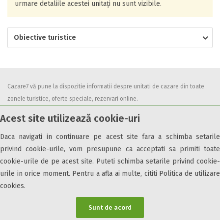
urmare detaliile acestei unitați nu sunt vizibile.
Obiective turistice
Cazare7 vă pune la dispozitie informatii despre unitati de cazare din toate
zonele turistice, oferte speciale, rezervari online.
Utilizand acest serviciu inseamna ca sunteti de acord cu
Termenii și
Acest site utilizează cookie-uri
condițiile
de utilizare.
Daca navigati in continuare pe acest site fara a schimba setarile
privind cookie-urile, vom presupune ca acceptati sa primiti toate
cookie-urile de pe acest site. Puteti schimba setarile privind cookie-
urile in orice moment. Pentru a afla ai multe, cititi Politica de utilizare
© 2026 Cazare7. Toate drepturile rezervate.
cookies.
Obiective turistice
Informații utile
Parteneri Cazare7
Harta Cazare7
Sunt de acord