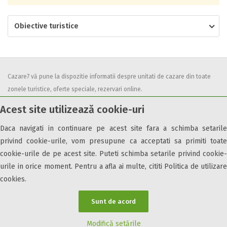
Obiective turistice
Cazare7 vă pune la dispozitie informatii despre unitati de cazare din toate
zonele turistice, oferte speciale, rezervari online.
Utilizand acest serviciu inseamna ca sunteti de acord cu
Termenii și
Acest site utilizează cookie-uri
condițiile
de utilizare.
Daca navigati in continuare pe acest site fara a schimba setarile
privind cookie-urile, vom presupune ca acceptati sa primiti toate
cookie-urile de pe acest site. Puteti schimba setarile privind cookie-
urile in orice moment. Pentru a afla ai multe, cititi Politica de utilizare
© 2026 Cazare7. Toate drepturile rezervate.
cookies.
Obiective turistice
Informații utile
Parteneri Cazare7
Harta Cazare7
Sunt de acord
Modifică setările