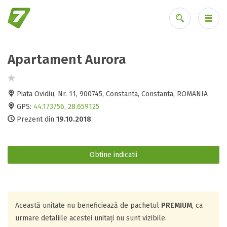
Apartament Aurora
Ai uitat parola?
Piata Ovidiu, Nr. 11, 900745, Constanta, Constanta, ROMANIA
GPS:
44.173756, 28.659125
Prezent din
19.10.2018
Obtine indicatii
Această unitate nu beneficiează de pachetul
PREMIUM
, ca
urmare detaliile acestei unitați nu sunt vizibile.