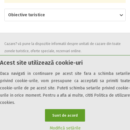
Obiective turistice
Cazare7 vă pune la dispozitie informatii despre unitati de cazare din toate
zonele turistice, oferte speciale, rezervari online.
Utilizand acest serviciu inseamna ca sunteti de acord cu
Termenii și
Acest site utilizează cookie-uri
condițiile
de utilizare.
Daca navigati in continuare pe acest site fara a schimba setarile
privind cookie-urile, vom presupune ca acceptati sa primiti toate
cookie-urile de pe acest site. Puteti schimba setarile privind cookie-
urile in orice moment. Pentru a afla ai multe, cititi Politica de utilizare
© 2026 Cazare7. Toate drepturile rezervate.
cookies.
Obiective turistice
Informații utile
Parteneri Cazare7
Harta Cazare7
Sunt de acord
Modifică setările