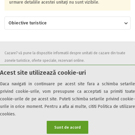
urmare detaliile acestei unitați nu sunt vizibile.
Obiective turistice
Cazare7 vă pune la dispozitie informatii despre unitati de cazare din toate
zonele turistice, oferte speciale, rezervari online.
Utilizand acest serviciu inseamna ca sunteti de acord cu
Termenii și
Acest site utilizează cookie-uri
condițiile
de utilizare.
Daca navigati in continuare pe acest site fara a schimba setarile
privind cookie-urile, vom presupune ca acceptati sa primiti toate
cookie-urile de pe acest site. Puteti schimba setarile privind cookie-
urile in orice moment. Pentru a afla ai multe, cititi Politica de utilizare
© 2026 Cazare7. Toate drepturile rezervate.
cookies.
Obiective turistice
Informații utile
Parteneri Cazare7
Harta Cazare7
Sunt de acord