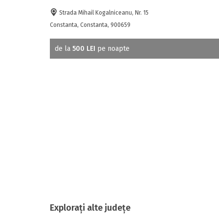
Strada Mihail Kogalniceanu, Nr. 15
Constanta, Constanta, 900659
de la
500 LEI
pe noapte
Explorați alte județe