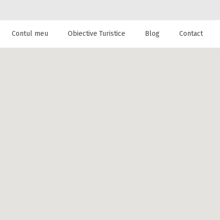
Contul meu
Obiective Turistice
Blog
Contact
 de cazare la