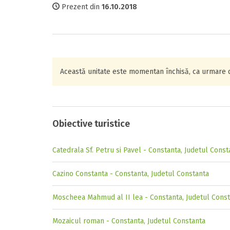
Prezent din
16.10.2018
Această unitate este momentan închisă, ca urmare det
Obiective turistice
Catedrala Sf. Petru si Pavel - Constanta, Judetul Const
Cazino Constanta - Constanta, Judetul Constanta
Moscheea Mahmud al II lea - Constanta, Judetul Cons
Mozaicul roman - Constanta, Judetul Constanta