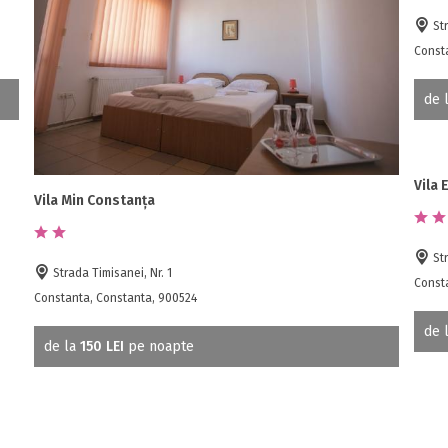
Str
Const
de 
Vila
Vila Min Constanța
Str
Strada Timisanei, Nr. 1
Const
Constanta, Constanta, 900524
de 
de la
150 LEI
pe noapte