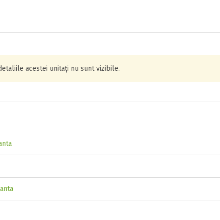
aliile acestei unitați nu sunt vizibile.
anta
tanta