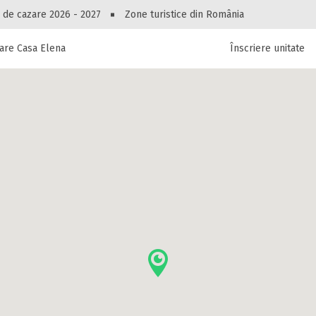
Peste 10549 oferte de cazare!
 de cazare 2026 - 2027
Zone turistice din România
are Casa Elena
Înscriere unitate
luri, pensiuni, vile, apartamente sau alte unitați
cel mai bun preț.
Ai uitat parola?