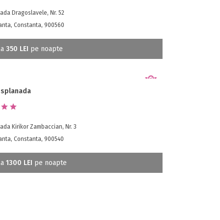
ada Dragoslavele, Nr. 52
anta, Constanta, 900560
la
350 LEI
pe noapte
 Esplanada
ada Kirikor Zambaccian, Nr. 3
anta, Constanta, 900540
la
1300 LEI
pe noapte