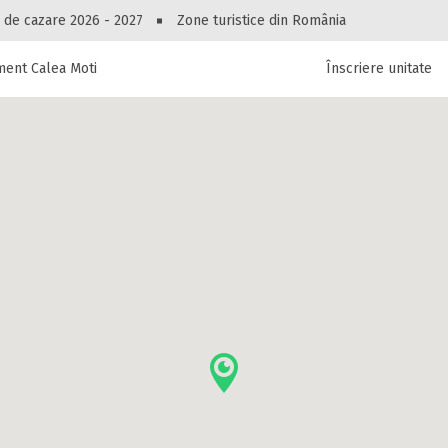
Peste 10544 oferte de cazare!
 de cazare 2026 - 2027
Zone turistice din România
ent Calea Motilor I
Înscriere unitate
luri, pensiuni, vile, apartamente sau alte unitați
cel mai bun preț.
Ai uitat parola?