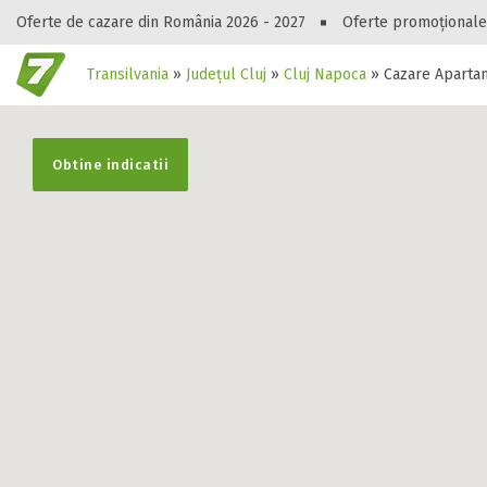
Oferte de cazare din România 2026 - 2027
Oferte promoționale
Transilvania
»
Județul Cluj
»
Cluj Napoca
»
Cazare Apartam
Gasești hote
Obtine indicatii