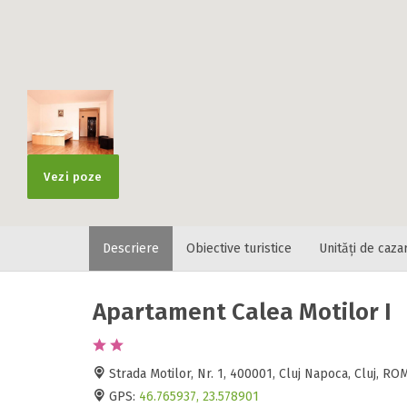
Vezi poze
Descriere
Obiective turistice
Unități de caza
Apartament Calea Motilor I
Strada Motilor, Nr. 1, 400001, Cluj Napoca, Cluj, R
GPS:
46.765937, 23.578901