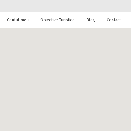
Contul meu
Obiective Turistice
Blog
Contact
 de cazare la