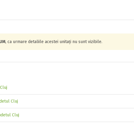
IUM
, ca urmare detaliile acestei unitați nu sunt vizibile.
Cluj
detul Cluj
udetul Cluj