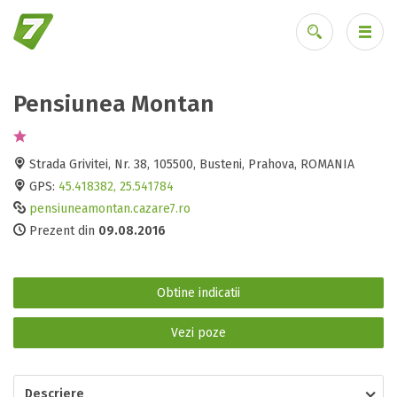
Contact - ADMINISTRATOR
Se încarcă...
Ce doresti să raportezi?
Adauga o recenzie
Faceti o rezervare
Pensiunea Montan
Ai uitat parola?
Detalii personale
Rezervare telefonica
Numele
Am vorbit cu proprietarul la telefon si urmeaza sa ma cazez
Strada Grivitei, Nr. 38, 105500, Busteni, Prahova, ROMANIA
Această unitate nu ar
la Pensiunea Montan din Busteni, Prahova
GPS:
45.418382, 25.541784
trebui să apară pe Cazare7
Nu am vorbit inca la telefon cu proprietarul
pensiuneamontan.cazare7.ro
Prezent din
09.08.2016
Adresa de e-mail
Datele dumneavoastra de contact
Nu este o unitate turistică
Numele D-voastra
Descriere falsă sau spam
Obtine indicatii
Poze false
Detalii unitate
Vezi poze
Recenzie
Judetul
Descriere